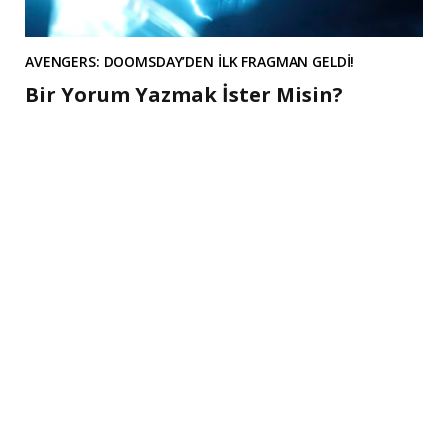
AVENGERS: DOOMSDAY’DEN İLK FRAGMAN GELDİ!
Bir Yorum Yazmak İster Misin?
A
l
t
e
r
n
a
t
i
v
e