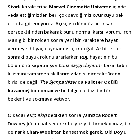
Stark
karakterine
Marvel Cinematic Universe
içinde
veda ettiğimizden beri çok sevdiğimiz oyuncuyu pek
etrafta göremiyoruz. Açıkçası dümdüz bir insan
perspektifinden bakarak bunu normal karşılıyorum. Iron
Man gibi bir rolden sonra yeni bir karaktere hayat
vermeye ihtiyaç duymaması çok doğal- Aktörler bir
sonraki büyük rolünü ararlarken RDJ, hayatının bu
bölümünü kapatmışsa
buna saygı duyarım
. Lakin tabii
ki ismini tamamen akıllarımızdan sildirecek türden
birisi de değil,
The Sympathizer
da
Pulitzer Ödülü
kazanmış bir roman
ve bu bilgi bile bizi bir tür
beklentiye sokmaya yetiyor.
O kadar
ekip ekip
dedikten sonra yalnızca Robert
Downey Jr’dan bahsederek bu yazıyı bitirmek olmaz, bir
de
Park Chan-Wook
’tan bahsetmek gerek.
Old Boy
’u