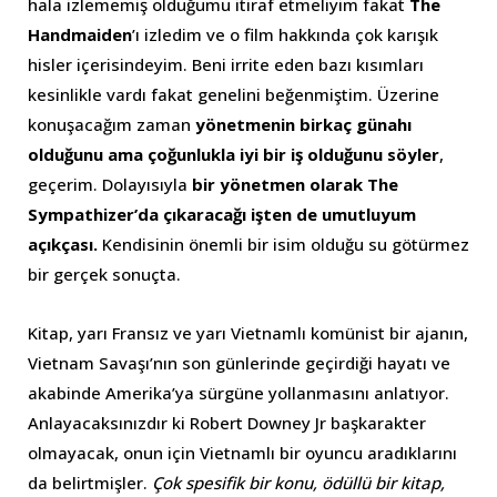
hala izlememiş olduğumu itiraf etmeliyim fakat
The
Handmaiden
’ı izledim ve o film hakkında çok karışık
hisler içerisindeyim. Beni irrite eden bazı kısımları
kesinlikle vardı fakat genelini beğenmiştim. Üzerine
konuşacağım zaman
yönetmenin birkaç günahı
olduğunu ama çoğunlukla iyi bir iş olduğunu söyler
,
geçerim. Dolayısıyla
bir yönetmen olarak The
Sympathizer’da çıkaracağı işten de umutluyum
açıkçası.
Kendisinin önemli bir isim olduğu su götürmez
bir gerçek sonuçta.
Kitap, yarı Fransız ve yarı Vietnamlı komünist bir ajanın,
Vietnam Savaşı’nın son günlerinde geçirdiği hayatı ve
akabinde Amerika’ya sürgüne yollanmasını anlatıyor.
Anlayacaksınızdır ki Robert Downey Jr başkarakter
olmayacak, onun için Vietnamlı bir oyuncu aradıklarını
da belirtmişler.
Çok spesifik bir konu, ödüllü bir kitap,