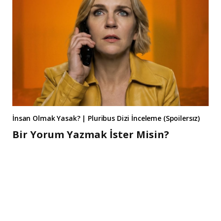
İnsan Olmak Yasak? | Pluribus Dizi İnceleme (Spoilersız)
Bir Yorum Yazmak İster Misin?
A
l
t
e