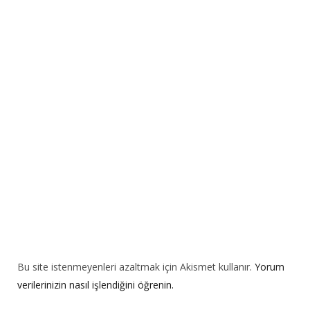
r
n
a
t
i
v
e
:
Bu site istenmeyenleri azaltmak için Akismet kullanır.
Yorum
verilerinizin nasıl işlendiğini öğrenin.