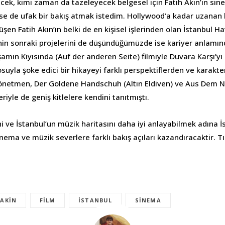
ecek, kimi zaman da tazeleyecek belgesel için Fatih Akın’ın si
se de ufak bir bakış atmak istedim. Hollywood’a kadar uzanan k
şen Fatih Akın’ın belki de en kişisel işlerinden olan İstanbul Ha
 sonraki projelerini de düşündüğümüzde ise kariyer anlamında
şamın Kıyısında (Auf der anderen Seite) filmiyle Duvara Karşı’y
uyla şoke edici bir hikayeyi farklı perspektiflerden ve karakte
önetmen, Der Goldene Handschuh (Altın Eldiven) ve Aus Dem N
riyle de geniş kitlelere kendini tanıtmıştı.
 ve İstanbul’un müzik haritasını daha iyi anlayabilmek adına İs
a ve müzik severlere farklı bakış açıları kazandıracaktir. Tıp
 AKIN
FILM
ISTANBUL
SINEMA