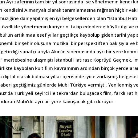
tın Ayı zaferinin tam bir yıl sonrasında ise yönetmenin kendi k
n kendisini Almanyalı olarak tanımlamasına rağmen hiçbir vak
müziğine dair yapılmış en iyi belgesellerden olan “İstanbul Hat
 özellikle yönetmenin kariyerini takip edenlerce büyük ilgi ve 
nbul’un artık maalesef yıllar geçtikçe kaybolup giden tarihi yapı
önemli bir şehir oluşuna müzikal bir perspektiften bakışıyla ve 
getirdiği sanatçılarıyla Akın’ın sinemasında ayrı bir yere konmu
lm” mertebesine ulaşmıştı İstanbul Hatırası: Köprüyü Geçmek. İn
rlikte kaybolan kült film kavramının ardından birçok yerde aran
a dijital olarak bulması yıllar içerisinde iyice zorlaşmış belgese
haberi geçtiğimiz günlerde Mubi Türkiye vermişti. Yenilenmiş ve
’da Türkiyeli seyirci ile tekrardan buluşacak film, farklı Fatih 
nduran Mubi’de ayrı bir yere kavuşacak gibi duruyor.