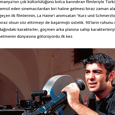
lmanya’nın çok kültürlülüğünü bolca barındıran filmleriyle Türk
temsil eden sinemacılardan biri haline gelmesi biraz zaman a
eçen ilk filmlerinin, La Haine’i anımsatan “Kurz und Schmerzlos
raz olsun söz ettirmeyi de başarmıştı üstelik. 90’larin ruhunu
dağındaki karakterler, göçmen arka planına sahip karakterleriyl
önetmenin dünyasına götürüyordu ilk kez.