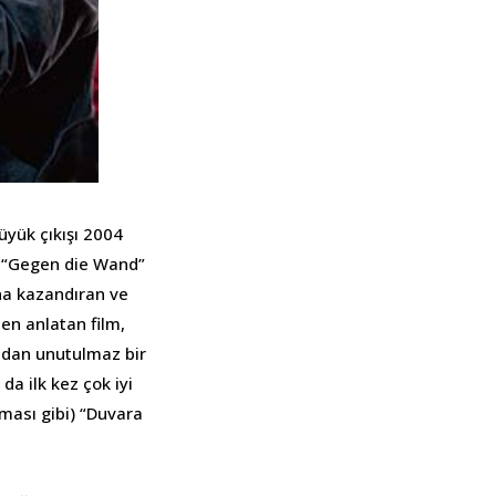
büyük çıkışı 2004
ek “Gegen die Wand”
ına kazandıran ve
ten anlatan film,
ından unutulmaz bir
da ilk kez çok iyi
ması gibi) “Duvara