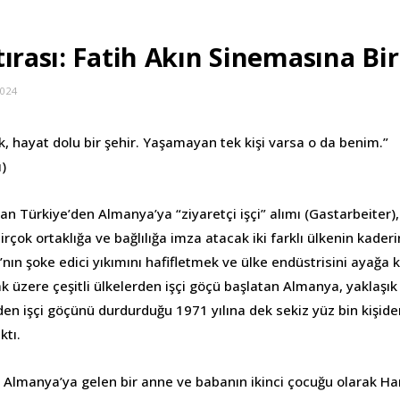
ırası: Fatih Akın Sinemasına Bir
2024
, hayat dolu bir şehir. Yaşamayan tek kişi varsa o da benim.”
ı)
ayan Türkiye’den Almanya’ya “ziyaretçi işçi” alımı (Gastarbeiter)
birçok ortaklığa ve bağlılığa imza atacak iki farklı ülkenin kaderin
’nın şoke edici yıkımını hafifletmek ve ülke endüstrisini ayağa 
 üzere çeşitli ülkelerden işçi göçü başlatan Almanya, yaklaşık o
den işçi göçünü durdurduğu 1971 yılına dek sekiz yüz bin kişide
ktı.
e Almanya’ya gelen bir anne ve babanın ikinci çocuğu olarak 