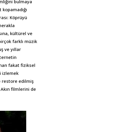
imliğini bulmaya
it kopamadığı
ırası: Köprüyü
merakla
sına, kültürel ve
birçok farklı müzik
ş ve yıllar
ternetin
an fakat fiziksel
li izlemek
 restore edilmiş
Akın filmlerini de