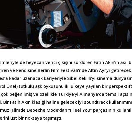
filmleriyle de heyecan verici çıkışını sürdüren Fatih Akın’ın asıl 
iren ve kendisine Berlin Film Festivali’nde Altın Ayı’yı getirec
es’a kadar uzanacak kariyeriyle Sibel Kekilli’yi sinema dünyas
Birol Ünel) tutkulu aşk öyküsünü iki ülkeye yayılan bir perspektif
 çok beğenilmiş ve özellikle Türkiye’yi Almanya’da temsil açıs
. Bir Fatih Akın klasiği haline gelecek iyi soundtrack kullanımını 
müz (Filmde Depeche Mode’dan “I Feel You” parçasının kullanıl
yerini üst bir noktaya taşımıştı.