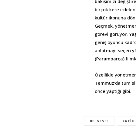
bakışımızı değiştir
birçok kere irdelen
kültür ikonuna dönü
Geçmek, yönetmenin
görevi görüyor. Ya
geniş oyuncu kadros
anlatmayı seçen y
(Paramparça) filmle
Özellikle yönetmeni
Temmuz’da tüm sinem
önce yaptığı gibi.
BELGESEL
FATIH