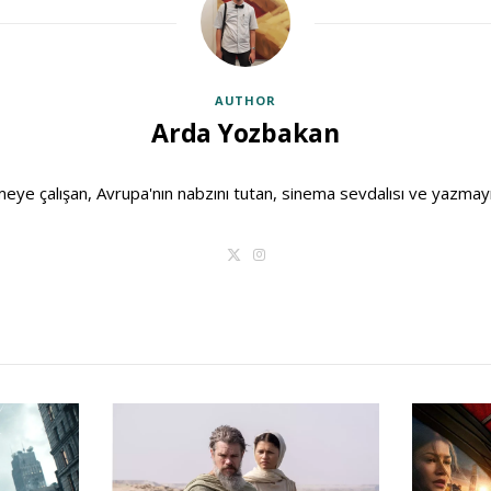
AUTHOR
Arda Yozbakan
rmeye çalışan, Avrupa'nın nabzını tutan, sinema sevdalısı ve yazmayı
T
I
w
n
i
s
t
t
t
a
e
g
r
r
a
m