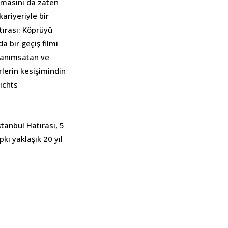
nemasını da zaten
ariyeriyle bir
tırası: Köprüyü
 bir geçiş filmi
ı anımsatan ve
rlerin kesişimindin
ichts
tanbul Hatırası, 5
kı yaklaşık 20 yıl