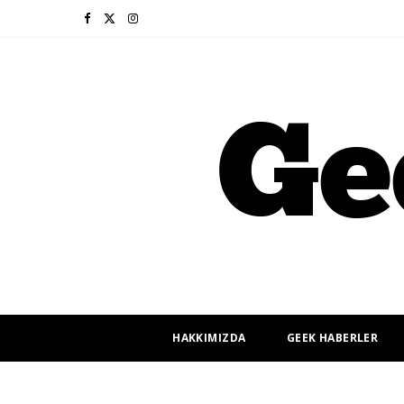
F
X
I
a
(
n
c
T
s
e
w
t
b
i
a
o
t
g
o
t
r
k
e
a
r
m
HAKKIMIZDA
GEEK HABERLER
)