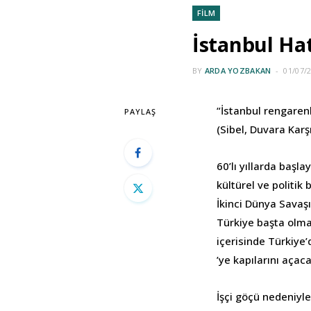
FİLM
İstanbul Hat
BY
ARDA YOZBAKAN
01/07/
“İstanbul rengarenk
PAYLAŞ
(Sibel, Duvara Karş
60’lı yıllarda başl
kültürel ve politik 
İkinci Dünya Savaşı
Türkiye başta olmak
içerisinde Türkiye’
’ye kapılarını açaca
İşçi göçü nedeniyl