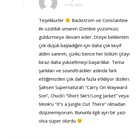
11 YIL AGO
Teşekkürler
Backstrom ve Constantine
ile üzüldük umarım iZombie yüzümüzü
güldürmeye devam eder. Diziye beklentim
çok düşük başladığım için daha çok keyif
aldım sanırım, çünkü bence her bölüm çıtayı
biraz daha yükseltmeyi başardılar. Tema
şarkıları ve soundtrackler aslında fark
ettiğimizden çok daha fazla etkiliyor dizileri.
Şahsen Supernatural’ı “Carry On Wayward
Son”, Chuck’ı “Short Skirt/Long Jacket” veya
Monk’u “It’s a Jungle Out There” olmadan
düşünemiyorum. Bununla ilgili ayrı bir yazı
olsa süper olurdu