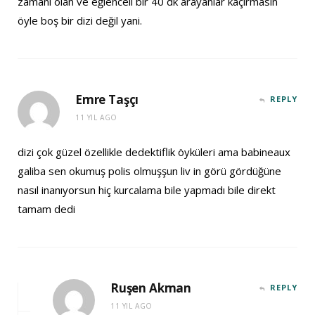
zamanı olan ve eğlenceli bir 40 dk arayanlar kaçırmasın
öyle boş bir dizi değil yani.
Emre Taşçı
REPLY
11 YIL AGO
dizi çok güzel özellikle dedektiflik öyküleri ama babineaux
galiba sen okumuş polis olmuşşun liv in görü gördüğüne
nasıl inanıyorsun hiç kurcalama bile yapmadı bile direkt
tamam dedi
Ruşen Akman
REPLY
11 YIL AGO