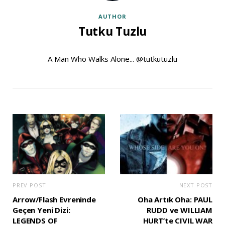
AUTHOR
Tutku Tuzlu
A Man Who Walks Alone... @tutkutuzlu
PREV POST
NEXT POST
Arrow/Flash Evreninde
Oha Artık Oha: PAUL
Geçen Yeni Dizi:
RUDD ve WILLIAM
LEGENDS OF
HURT’te CIVIL WAR