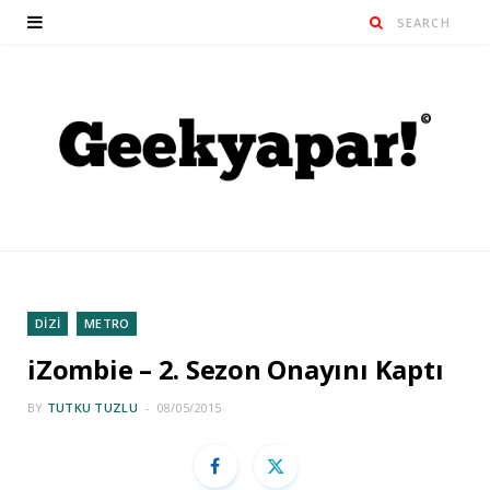
DİZİ
METRO
iZombie – 2. Sezon Onayını Kaptı
BY
TUTKU TUZLU
08/05/2015