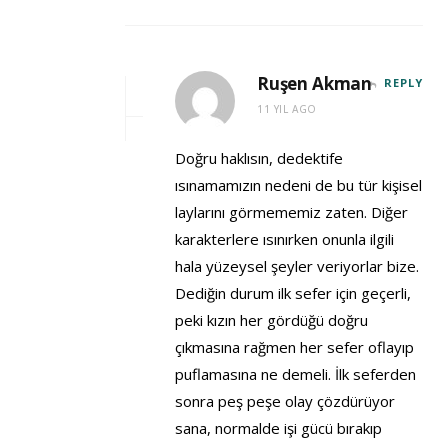
Ruşen Akman
REPLY
11 YIL AGO
Doğru haklısın, dedektife
ısınamamızın nedeni de bu tür kişisel
laylarını görmememiz zaten. Diğer
karakterlere ısınırken onunla ilgili
hala yüzeysel şeyler veriyorlar bize.
Dediğin durum ilk sefer için geçerli,
peki kızın her gördüğü doğru
çıkmasına rağmen her sefer oflayıp
puflamasına ne demeli. İlk seferden
sonra peş peşe olay çözdürüyor
sana, normalde işi gücü bırakıp