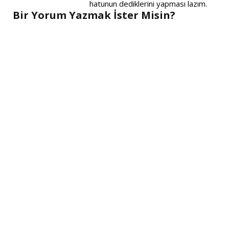
hatunun dediklerini yapması lazım.
Bir Yorum Yazmak İster Misin?
A
l
t
e
r
n
a
t
i
v
e
: