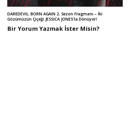
DAREDEVIL: BORN AGAIN 2. Sezon Fragmanı – İki
Gözümüzün Çiçeği JESSICA JONES’la Dönüyor!
Bir Yorum Yazmak İster Misin?
A
l
t
e
r
n
a
t
i
v
e