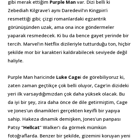
gibi merak ettiğim
Purple Man
var. Dizi belli ki
Zebediah Kilgrave’i aynı Daredevil’ın Kingpin’i
resmettiği gibi; çizgi romanlardaki egzantrik
görünüşünden uzak, ama ona ince göndermeler
yaparak resmedecek. Ki bu da bence gayet yerinde bir
tercih. Marvel’ın Netflix dizileriyle tutturduğu ton, hiçbir
şekilde mor bir karakteri kaldırabilecek seviyede değil
haliyle.
Purple Man haricinde
Luke Cage
i de görebiliyoruz ki,
zaten zaman geçtikçe çok belli oluyor, Cage’in dizideki
yeri ilk varsaydığımızdan çok daha yüksek olacak. Bu
da iyi bir şey, zira daha önce de dile getirmiştim, Cage
ve Jones’un dinamikleri gerçekten keyifli bir yapıya
sahip. Hakeza dinamik demişken, Jones’un panpası
Patsy “
Hellcat
” Walker’ı da görmek mümkün
fotoğraflarda. Benzer bir şekilde, gizemini koruyan yeni