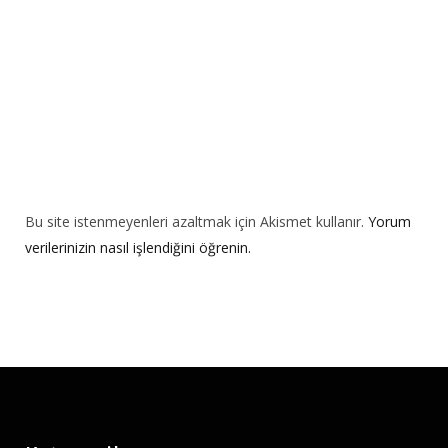
e
:
Bu site istenmeyenleri azaltmak için Akismet kullanır.
Yorum
verilerinizin nasıl işlendiğini öğrenin.