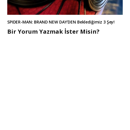
SPIDER-MAN: BRAND NEW DAY’DEN Beklediğimiz 3 Şey!
Bir Yorum Yazmak İster Misin?
A
l
t
e
r
n
a
t
i
v