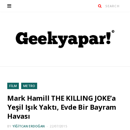
FİLM
METRO
Mark Hamill THE KILLING JOKE’a
Yeşil Işık Yaktı, Evde Bir Bayram
Havası
BY
YIĞITCAN ERDOĞAN
22/07/2015