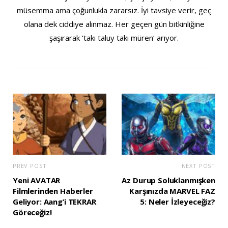
müsemma ama çoğunlukla zararsız. İyi tavsiye verir, geç
olana dek ciddiye alınmaz. Her geçen gün bitkinliğine
şaşırarak ‘takı taluy takı müren‘ arıyor.
PREV POST
NEXT POST
Yeni AVATAR
Az Durup Soluklanmışken
Filmlerinden Haberler
Karşınızda MARVEL FAZ
Geliyor: Aang’i TEKRAR
5: Neler İzleyeceğiz?
Göreceğiz!