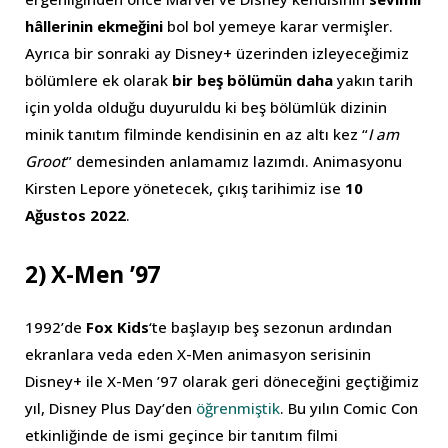
hâllerinin ekmeğini
bol bol yemeye karar vermişler.
Ayrıca bir sonraki ay Disney+ üzerinden izleyeceğimiz
bölümlere ek olarak
bir beş bölümün daha
yakın tarih
için yolda olduğu duyuruldu ki beş bölümlük dizinin
minik tanıtım filminde kendisinin en az altı kez “
I am
Groot
” demesinden anlamamız lazımdı. Animasyonu
Kirsten Lepore yönetecek, çıkış tarihimiz ise
10
Ağustos 2022
.
2) X-Men ’97
1992’de
Fox Kids
‘te başlayıp beş sezonun ardından
ekranlara veda eden X-Men animasyon serisinin
Disney+ ile X-Men ’97 olarak geri döneceğini geçtiğimiz
yıl, Disney Plus Day’den
öğrenmiştik
. Bu yılın Comic Con
etkinliğinde de ismi geçince bir tanıtım filmi