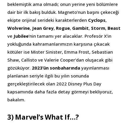
beklemiştik ama olmadı; onun yerine yeni bölümlere
dair bir ilk bakış bulduk. Magneto’nun başını çekeceği
ekipte orijinal serideki karakterlerden
Cyclops
,
Wolverine
,
Jean Grey
,
Rogue
,
Gambit
,
Storm
,
Beast
ve
Jubilee
‘nin tamamı yer alacaklar. Profesör X’in
yokluğunda kahramanlarımızın karşısına çıkacak
kötüler ise Mister Sinister, Emma Frost, Sebastian
Shaw, Callisto ve Valerie Cooper’dan oluşacak gibi
gözüküyor.
2023’ün sonbaharında
yayınlanması
planlanan seriyle ilgili bu yılın sonunda
gerçekleştirilecek olan 2022 Disney Plus Day
kapsamında daha fazla detay görmeyi bekliyoruz,
bakalım.
3) Marvel’s What If…?