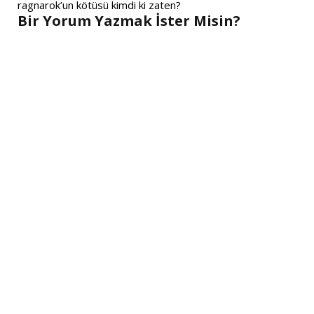
ragnarok’un kötüsü kimdi ki zaten?
Bir Yorum Yazmak İster Misin?
A
l
t
e
r
n
a
t
i
v
e
: