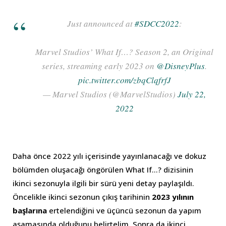
Just announced at
#SDCC2022
:
Marvel Studios’ What If…? Season 2, an Original
series, streaming early 2023 on
@DisneyPlus
.
pic.twitter.com/zbqClqfrfJ
— Marvel Studios (@MarvelStudios)
July 22,
2022
Daha önce 2022 yılı içerisinde yayınlanacağı ve dokuz
bölümden oluşacağı öngörülen What If…? dizisinin
ikinci sezonuyla ilgili bir sürü yeni detay paylaşıldı.
Öncelikle ikinci sezonun çıkış tarihinin
2023 yılının
başlarına
ertelendiğini ve üçüncü sezonun da yapım
aşamasında olduğunu belirtelim. Sonra da ikinci