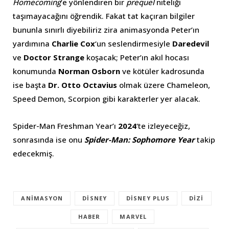
Homecoming
‘e yönlendiren bir
prequel
niteliği
taşımayacağını öğrendik. Fakat tat kaçıran bilgiler
bununla sınırlı diyebiliriz zira animasyonda Peter’ın
yardımına
Charlie Cox
‘un seslendirmesiyle
Daredevil
ve
Doctor Strange
koşacak; Peter’ın akıl hocası
konumunda
Norman Osborn
ve kötüler kadrosunda
ise başta
Dr. Otto Octavius
olmak üzere Chameleon,
Speed Demon, Scorpion gibi karakterler yer alacak.
Spider-Man Freshman Year’ı
2024
‘te izleyeceğiz,
sonrasında ise onu
Spider-Man: Sophomore Year
takip
edecekmiş.
ANIMASYON
DISNEY
DISNEY PLUS
DIZI
HABER
MARVEL