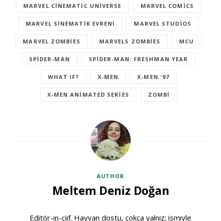
MARVEL CINEMATIC UNIVERSE
MARVEL COMICS
MARVEL SINEMATIK EVRENI
MARVEL STUDIOS
MARVEL ZOMBIES
MARVELS ZOMBIES
MCU
SPIDER-MAN
SPIDER-MAN: FRESHMAN YEAR
WHAT IF?
X-MEN
X-MEN '97
X-MEN ANIMATED SERIES
ZOMBI
AUTHOR
Meltem Deniz Doğan
Editör-in-çiif. Hayvan dostu, çokça yalnız; ismiyle