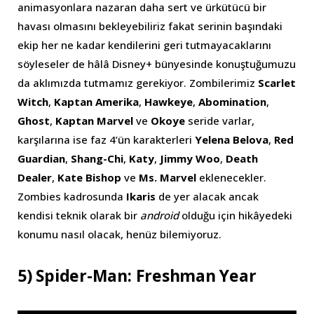
animasyonlara nazaran daha sert ve ürkütücü bir
havası olmasını bekleyebiliriz fakat serinin başındaki
ekip her ne kadar kendilerini geri tutmayacaklarını
söyleseler de hâlâ Disney+ bünyesinde konuştuğumuzu
da aklımızda tutmamız gerekiyor. Zombilerimiz
Scarlet
Witch
,
Kaptan Amerika
,
Hawkeye
,
Abomination
,
Ghost
,
Kaptan Marvel
ve
Okoye
seride varlar,
karşılarına ise faz 4’ün karakterleri
Yelena Belova
,
Red
Guardian
,
Shang-Chi
,
Katy
,
Jimmy Woo
,
Death
Dealer
,
Kate Bishop
ve
Ms. Marvel
eklenecekler.
Zombies kadrosunda
Ikaris
de yer alacak ancak
kendisi teknik olarak bir
android
olduğu için hikâyedeki
konumu nasıl olacak, henüz bilemiyoruz.
5) Spider-Man: Freshman Year