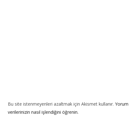
a
t
i
v
e
:
Bu site istenmeyenleri azaltmak için Akismet kullanır.
Yorum
verilerinizin nasıl işlendiğini öğrenin.