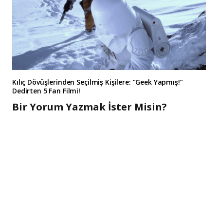
Kılıç Dövüşlerinden Seçilmiş Kişilere: “Geek Yapmış!”
Dedirten 5 Fan Filmi!
Bir Yorum Yazmak İster Misin?
A
l
t
e
r
n