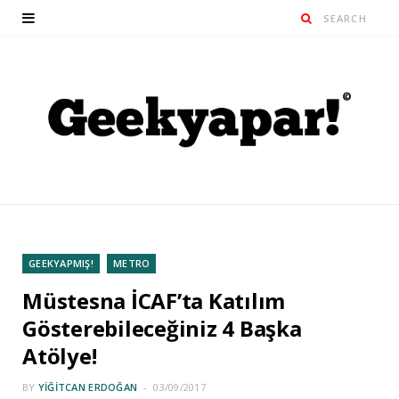
GEEKYAPMIŞ!
METRO
Müstesna İCAF’ta Katılım
Gösterebileceğiniz 4 Başka
Atölye!
BY
YIĞITCAN ERDOĞAN
03/09/2017