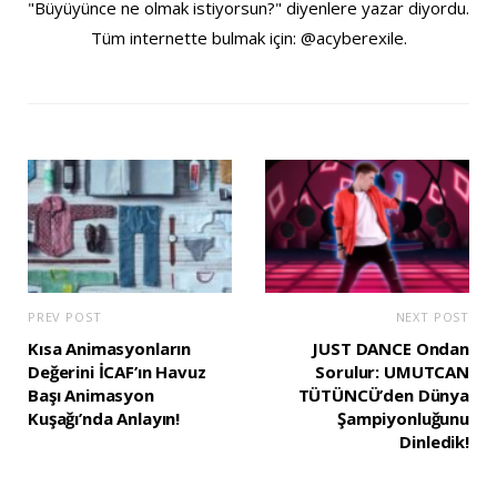
"Büyüyünce ne olmak istiyorsun?" diyenlere yazar diyordu.
Tüm internette bulmak için: @acyberexile.
PREV POST
NEXT POST
Kısa Animasyonların
JUST DANCE Ondan
Değerini İCAF’ın Havuz
Sorulur: UMUTCAN
Başı Animasyon
TÜTÜNCÜ’den Dünya
Kuşağı’nda Anlayın!
Şampiyonluğunu
Dinledik!