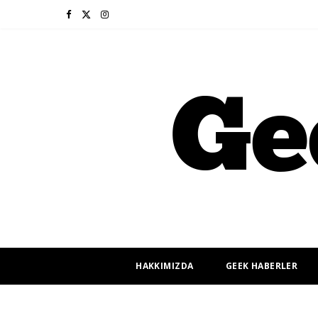
F
X
I
a
(
n
c
T
s
e
w
t
b
i
a
o
t
g
o
t
r
k
e
a
r
m
HAKKIMIZDA
GEEK HABERLER
)