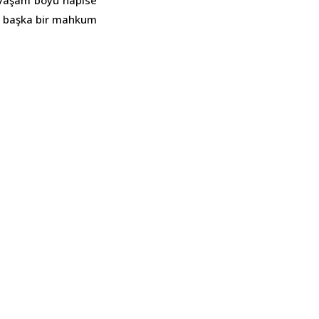
 yaşam boyu hapise
e başka bir mahkum