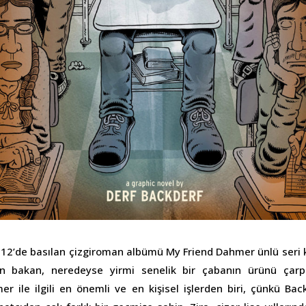
012’de basılan çizgiroman albümü My Friend Dahmer ünlü seri k
an bakan, neredeyse yirmi senelik bir çabanın ürünü çarpı
ile ilgili en önemli ve en kişisel işlerden biri, çünkü Bac