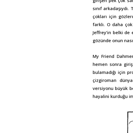
girişen pek çok san
sınıf arkadaşıydı. 
çokları için gözler
farklı. O daha çok
Jeffrey’in belki de
gözünde onun nasıl
My Friend Dahmer 
hemen sonra girişi
bulamadığı için pro
çizgiroman dünya
versiyonu büyük be
hayalini kurduğu im