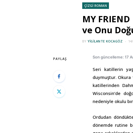
ÇİZGİ ROMAN
MY FRIEND D
ve Onu Doğur
BY
YIGILANTE KOCAGÖZ
14
Son güncelleme: 17 A
PAYLAŞ
Seri katillerin y
duymuştur. Okura f
katillerinden Dah
Wisconsin’de doğd
nedeniyle okulu bı
Ordudan döndükten
dönemde rutine bi