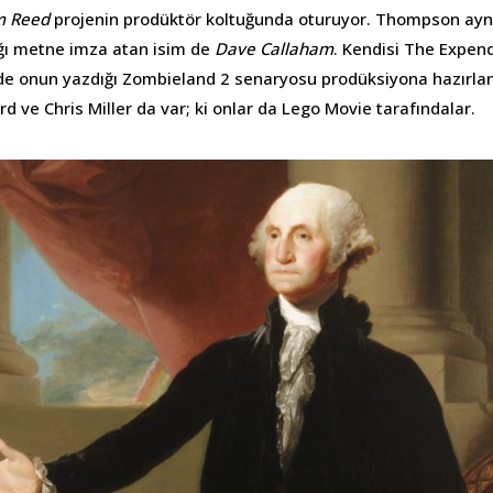
 Reed
projenin prodüktör koltuğunda oturuyor. Thompson ayn
ığı metne imza atan isim de
Dave Callaham
. Kendisi The Expend
erde onun yazdığı Zombieland 2 senaryosu prodüksiyona hazırla
ord ve Chris Miller da var; ki onlar da Lego Movie tarafındalar.