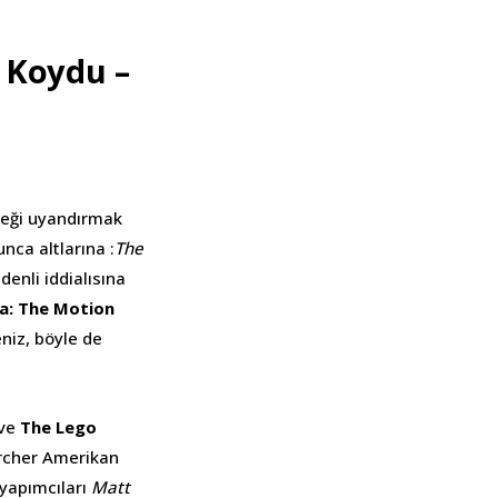
ı Koydu –
eği uyandırmak
nca altlarına :
The
enli iddialısına
a: The Motion
niz, böyle de
 ve
The Lego
 Archer Amerikan
 yapımcıları
Matt