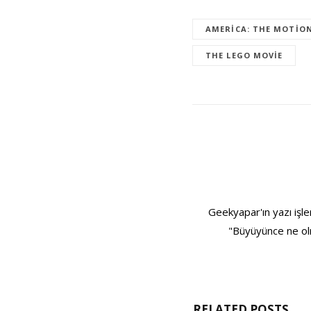
AMERICA: THE MOTION
THE LEGO MOVIE
Geekyapar'ın yazı işle
"Büyüyünce ne olm
RELATED POSTS