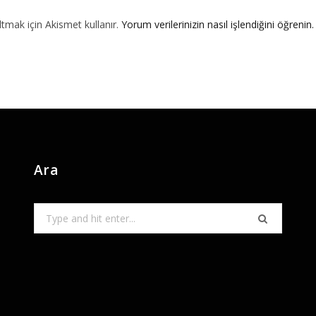
ltmak için Akismet kullanır.
Yorum verilerinizin nasıl işlendiğini öğrenin.
Ara
Search
for: