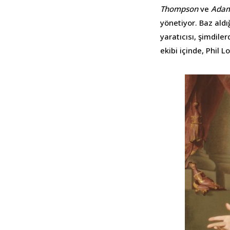
Thompson
ve
Adam
yönetiyor. Baz ald
yaratıcısı, şimdil
ekibi içinde, Phil L