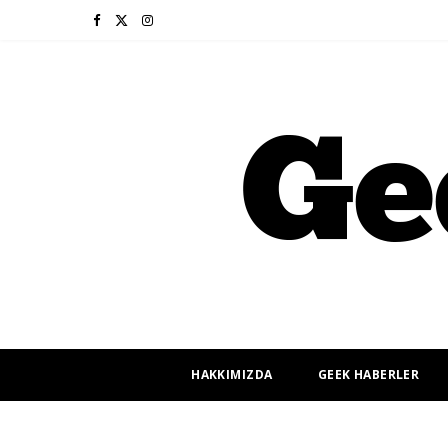
F
X
I
a
(
n
c
T
s
e
w
t
b
i
a
o
t
g
o
t
r
k
e
a
r
m
HAKKIMIZDA
GEEK HABERLER
)