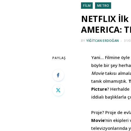
FİLM
METRO
NETFLIX İlk 
AMERICA: 
BY
YIĞITCAN ERDOĞAN
31/0
Yani… Filmine öyle
PAYLAŞ
böyle bir şey herh
Movie
takısı almal
tanık olmamıştık.
T
Picture
? Herhalde 
iddialı başlıklarla
Proje? Proje de evl
Movie
‘nin
ekipleri
televizyonlarında y