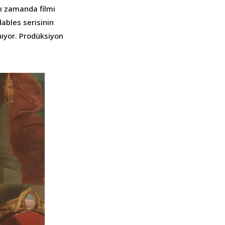
ı zamanda filmi
ables serisinin
nıyor. Prodüksiyon