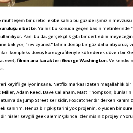
 muhteşem bir üretici ekibe sahip bu güzide işimizin mevzusu
kuruluşu elbette
. Yalnız bu konuda geçen basın metinlerinde “
 kullanılıyor. Yani bu da, gerçekçilik gibi bir dert edinilmeyeceğin
ne bakıyor, “revizyonist” lafına dönüp bir göz daha atıyoruz;
lıları kompleks dövüş koreografileriyle küfrederek döven bir 
a, evet,
filmin ana karakteri George Washington.
Ve kendisi
or.
yeri keyifli geliyor insana. Netflix markası zaten maşallahlık bir
hris Miller, Adam Reed, Dave Callaham, Matt Thompson; bunların 
atum’a da Jump Street serisidir, Foxcatcher’dır derken kanımız 
ek sanırım. Henüz bir çıkış tarihi yok projenin, o yüden bir süre
ir hisler sevgili geek alemi? Çıkınca izler misiniz projeyi? Yor