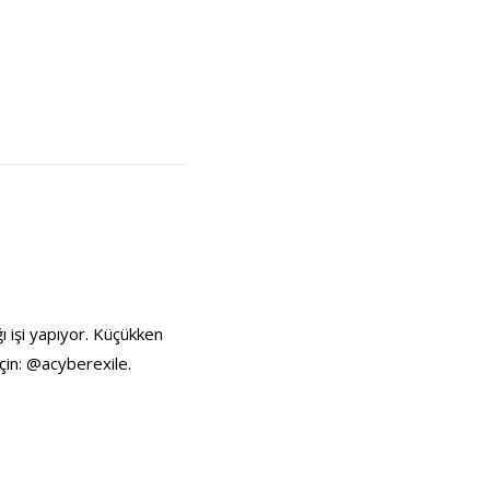
ı işi yapıyor. Küçükken
çin: @acyberexile.