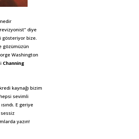
 nedir
revizyonist” diye
i gösteriyor bize.
 ve gözümüzün
George Washington
ni
Channing
 kredi kaynağı bizim
hepsi sevimli
ısındı. E geriye
 sessiz
umlarda yazın!