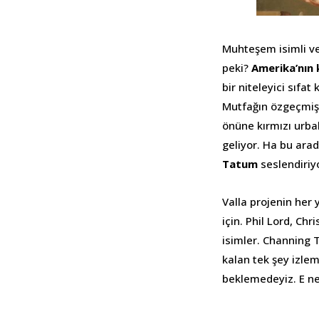
Muhteşem isimli ve
peki?
Amerika’nın 
bir niteleyici sıfat
Mutfağın özgeçmişi
önüne kırmızı urba
geliyor. Ha bu arad
Tatum
seslendiriy
Valla projenin her 
için. Phil Lord, C
isimler. Channing T
kalan tek şey izlem
beklemedeyiz. E ned