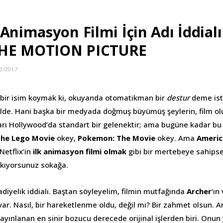
Animasyon Filmi İçin Adı İddial
THE MOTION PICTURE
3/2017
 bir isim koymak ki, okuyanda otomatikman bir
destur
deme ist
alde. Hani başka bir medyada doğmuş büyümüş şeylerin, film olu
arı Hollywood’da standart bir gelenektir; ama bugüne kadar bu d
he Lego Movie
okey,
Pokemon: The Movie
okey. Ama
Americ
Netflix’in
ilk animasyon filmi olmak
gibi bir mertebeye sahipse
 çıkıyorsunuz sokağa.
adiyelik iddialı. Baştan söyleyelim, filmin mutfağında
Archer
‘ın
 var. Nasıl, bir hareketlenme oldu, değil mi? Bir zahmet olsun.
ayınlanan en sinir bozucu derecede orijinal işlerden biri. Onun