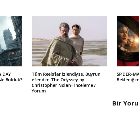
W DAY
Tüm Reels’lar izlendiyse, Buyrun
SPIDER-M
Ne Bulduk?
efendim The Odyssey by
Beklediğim
Christopher Nolan- İnceleme /
Yorum
Bir Yor