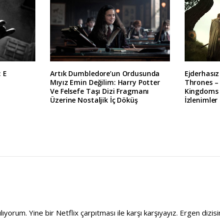
: E
Artık Dumbledore’un Ordusunda
Ejderhası
Mıyız Emin Değilim: Harry Potter
Thrones – 
Ve Felsefe Taşı Dizi Fragmanı
Kingdoms Ü
Üzerine Nostaljik İç Döküş
İzlenimler
ılıyorum. Yine bir Netflix çarpıtması ile karşı karşıyayız. Ergen dizi