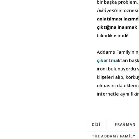
bir başka problem.
hikâyesi
‘nin öznesi
anlatılması lazımdı
çıktığına inanmak
bilindik isimdi!
Addams Family’nin e
çıkartma
ktan başk
ironi bulunuyordu v
klişeleri alıp, kor
olmasını da ekleme
internetle aynı fiki
DIZI
FRAGMAN
THE ADDAMS FAMILY