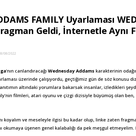
 ADDAMS FAMILY Uyarlaması W
Fragman Geldi, İnternetle Aynı F
18/08/2022
ega
‘nın canlandıracağı
Wednesday Addams
karakterinin odağı
laması üzerinde çalışıyordu, geçtiğimiz gün de söz konusu di
tanıtımın altındaki yorumlara bakarsak insanlar, izledikleri ş
’nin filmleri, atari oyunu ve çizgi dizisiyle büyümüş olan ben,
 koyalım ve meseleyle ilgisi bu kadar olup, linke zaten fragman
ını okumaya üşenen genel kalabalığı da pek meşgul etmeyelim.