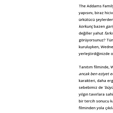
The Addams Family, 
yapısını, biraz hiciv
ürkütücü şeylerden 
korkunç
bazen
gar
değiller yahut
fark
görüyorsunuz? Tüm 
kuruluyken, Wednes
yerleştirdiğinizde 
Tanıtım filminde, 
ancak ben eziyet e
karakteri, daha er
sebebimiz de ‘
büy
yılgın tavırlara sa
bir tercih sonucu k
filminden yola çıkıl