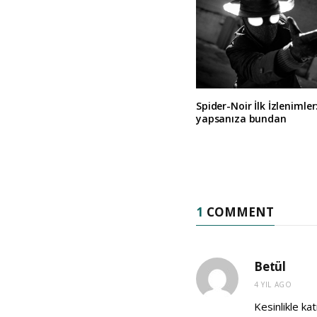
Spider-Noir İlk İzlenimler
yapsanıza bundan
1
COMMENT
Betül
4 YIL AGO
Kesinlikle kat