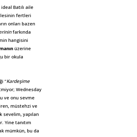
deal Batılı aile
esinin fertleri
arın onları bazen
erinin
farkında
imin hangisini
lmanın
üzerine
u bir okula
ği “
Kardeşime
 yetmiyor; Wednesday
du ve onu sevme
diren, müstehzi ve
k sevelim, yapılan
r. Yine tanıtım
mak mümkün, bu da