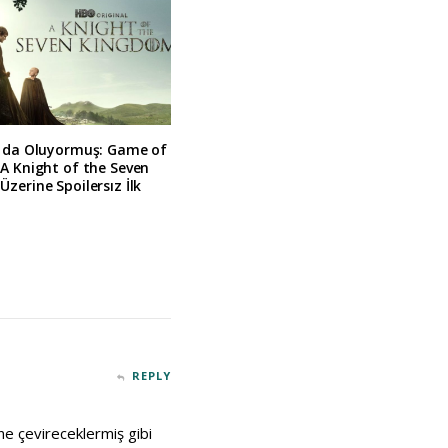
z da Oluyormuş: Game of
A Knight of the Seven
zerine Spoilersız İlk
REPLY
sine çevireceklermiş gibi