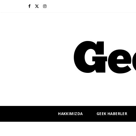
F
X
I
a
(
n
c
T
s
e
w
t
b
i
a
o
t
g
o
t
r
k
e
a
r
m
HAKKIMIZDA
GEEK HABERLER
)