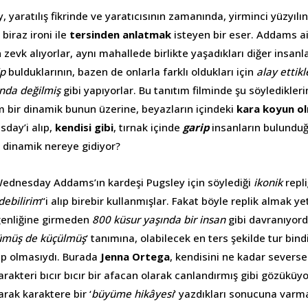
yaratılış fikrinde ve yaratıcısının zamanında, yirminci yüzyılın i
 biraz ironi ile
tersinden anlatmak
isteyen bir eser. Addams ail
zevk alıyorlar, aynı mahallede birlikte yaşadıkları diğer insanl
ip
bulduklarının, bazen de onlarla farklı oldukları için
alay ettikl
ında değilmiş
gibi yapıyorlar. Bu tanıtım filminde şu söyledikler
bir dinamik bunun üzerine, beyazların içindeki
kara koyun o
day’i alıp,
kendisi gibi
, tırnak içinde
garip
insanların bulunduğ
o dinamik nereye gidiyor?
Wednesday Addams’ın kardeşi Pugsley için söylediği
ikonik
repli
debilirim
“i alıp birebir kullanmışlar. Fakat böyle replik almak
genliğine girmeden
800 küsur yaşında
bir insan
gibi davranıyor
ümüş de küçülmüş
‘ tanımına, olabilecek en ters şekilde tur bin
hip olmasıydı. Burada
Jenna Ortega
, kendisini ne kadar severse
arakteri bıcır bıcır bir afacan olarak canlandırmış gibi gözüküyo
arak karaktere bir ‘
büyüme hikâyesi
‘ yazdıkları sonucuna var