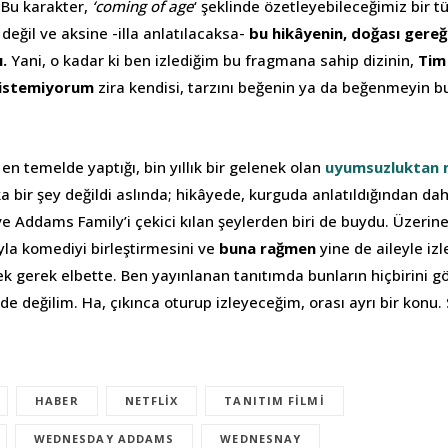
 Bu karakter,
‘coming of age
‘ şeklinde özetleyebileceğimiz bir tür
 değil ve aksine -illa anlatılacaksa-
bu hikâyenin, doğası gereğ
.
Yani, o kadar ki ben izlediğim bu fragmana sahip dizinin,
Tim
 istemiyorum
zira kendisi, tarzını beğenin ya da beğenmeyin bu
n temelde yaptığı, bin yıllık bir gelenek olan
uyumsuzluktan 
a bir şey değildi aslında; hikâyede, kurguda anlatıldığından dah
e Addams Family’i çekici kılan şeylerden biri de buydu. Üzerin
kuyla komediyi birleştirmesini ve
buna rağmen
yine de aileyle i
k gerek elbette. Ben yayınlanan tanıtımda bunların hiçbirini g
rde değilim. Ha, çıkınca oturup izleyeceğim, orası ayrı bir konu.
HABER
NETFLIX
TANITIM FILMI
WEDNESDAY ADDAMS
WEDNESNAY