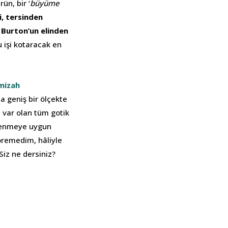
ün, bir ‘
büyüme
i, tersinden
 Burton’un elinden
 işi kotaracak en
mizah
a geniş bir ölçekte
e var olan tüm gotik
zlenmeye uygun
öremedim, hâliyle
 Siz ne dersiniz?