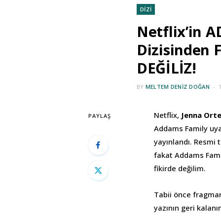
DİZİ
Netflix’in
Dizisinden 
DEĞİLİZ!
BY
MELTEM DENIZ DOĞAN
Netflix,
Jenna Ort
PAYLAŞ
Addams Family uyar
yayınlandı. Resmi 
fakat Addams Family
fikirde değilim.
Tabii önce fragmanı
yazının geri kalan