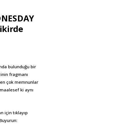
EDNESDAY
ikirde
nda bulunduğu bir
zinin fragmanı
eyden çok memnunlar
 maalesef ki aynı
 için tıklayıp
 Buyurun: