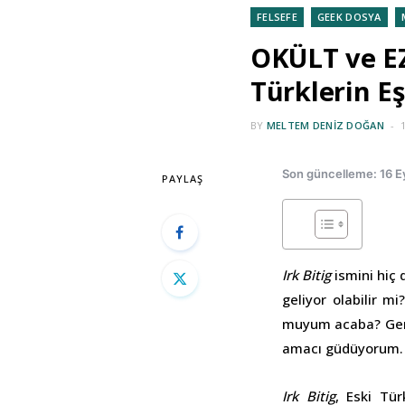
FELSEFE
GEEK DOSYA
OKÜLT ve EZ
Türklerin Eş
BY
MELTEM DENIZ DOĞAN
Son güncelleme: 16 E
PAYLAŞ
Irk Bitig
ismini hiç 
geliyor olabilir m
muyum acaba? Gerçi
amacı güdüyorum.
Irk Bitig
, Eski Tü