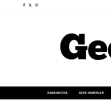
F
X
I
a
(
n
c
T
s
e
w
t
b
i
a
o
t
g
o
t
r
k
e
a
r
m
HAKKIMIZDA
GEEK HABERLER
)