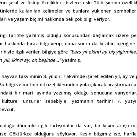
rin şekil ve üslup özellikleri, bizlere eski Türk şiirinin özelli
etinlerde kullanılan kelimeler ve bunlara yüklenen semboller
ışları ve yaşam biçimi hakkında pek çok bilgi veriyor.
ngi tarihte yazılmış olduğu konusundan başlamak üzere pe
ar hakkında biraz bilgi verip, daha sonra da kitabın içeriğine 
rihiyle ilgili verilen bilgiye göre
“bars yıl ekinti ay biş yigirmik
 yılı, ikinci ay, on beşinde…”
yazılmış.
ık hayvan takviminin 3. yılıdır. Takvimde işaret edilen yıl, ay ve
 Bu bilgi ve metnin dil özelliklerinden yola çıkarak araştırmacıla
sındaki bir mart ayında yazılmış olduğu sonucuna varıyorlar
m kültürel unsurlar sebebiyle, yazmanın tarihini 7. yüzy
mevcut.
 olduğu dönemle ilgili tartışmalar da var, bir kısım araştır
 ise Göktürkçe olduğunu söylüyor. Kesin bilgimiz ise, harfl