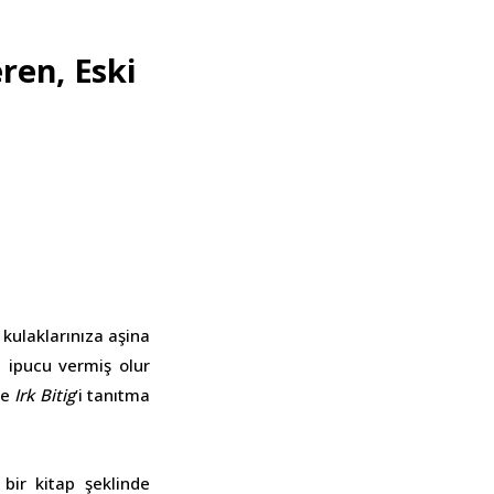
ren, Eski
kulaklarınıza aşina
, ipucu vermiş olur
re
Irk Bitig
’i tanıtma
bir kitap şeklinde