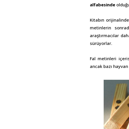
alfabesinde
olduğu
Kitabın orijinalind
metinlerin sonra
araştırmacılar dah
sürüyorlar.
Fal metinleri içer
ancak bazı hayvan i