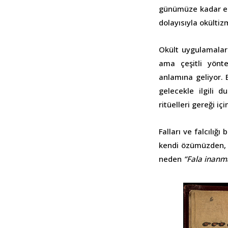
günümüze kadar eks
dolayısıyla okülti
Okült uygulamalar
ama çeşitli yönt
anlamına geliyor. B
gelecekle ilgili 
ritüelleri gereği i
Falları ve falcılığ
kendi özümüzden, 
neden
“Fala inanm