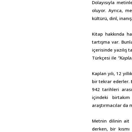
Dolayısıyla metinle
oluyor. Ayrıca, m
kültürü, dinî, inan
Kitap hakkında ha
tartışma var. Bunl
içerisinde yazılış ta
Türkçesi ile
“Kaplan
Kaplan yılı, 12 yıll
bir tekrar ederler.
942 tarihleri ara
içindeki birtakı
araştırmacılar da 
Metnin dilinin ait
derken, bir kısmı