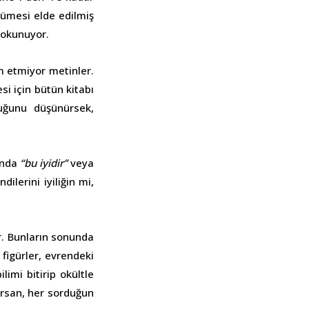
 kümesi elde edilmiş
 okunuyor.
am etmiyor metinler.
si için bütün kitabı
ğunu düşünürsek,
nunda
“bu iyidir”
veya
ilerini iyiliğin mi,
or. Bunların sonunda
 figürler, evrendeki
imi bitirip okültle
ursan, her sorduğun