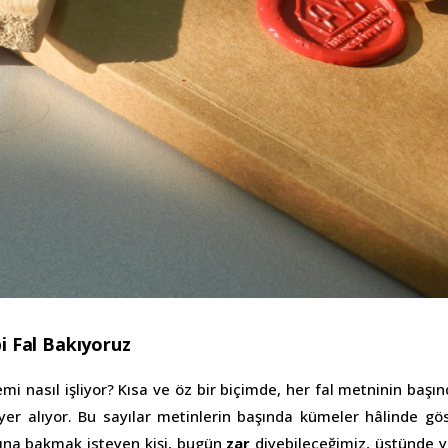
bi Fal Bakıyoruz
temi nasıl işliyor? Kısa ve öz bir biçimde, her fal metninin başı
yer alıyor. Bu sayılar metinlerin başında kümeler hâlinde gös
alına bakmak isteyen kişi, bugün
zar
diyebileceğimiz, üstünde y