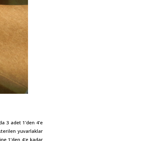
nda 3 adet 1’den 4’e
terilen yuvarlaklar
ine 1’den 4’e kadar