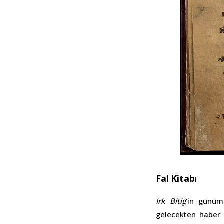
Fal Kitabı
Irk Bitig
’in günüm
gelecekten haber 