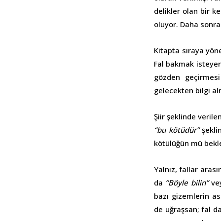
delikler olan bir k
oluyor. Daha sonra
Kitapta sıraya yöne
Fal bakmak isteyen 
gözden geçirmesi
gelecekten bilgi a
Şiir şeklinde verile
“bu kötüdür”
şeklin
kötülüğün mü bekle
Yalnız, fallar aras
da
“Böyle bilin”
ve
bazı gizemlerin as
de uğraşsan; fal d