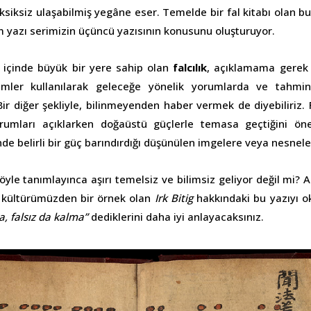
iksiz ulaşabilmiş yegâne eser. Temelde bir fal kitabı olan bu e
zm yazı serimizin üçüncü yazısının konusunu oluşturuyor.
 içinde büyük bir yere sahip olan
falcılık
, açıklamama gerek
emler kullanılarak geleceğe yönelik yorumlarda ve tahmin
ir diğer şekliyle, bilinmeyenden haber vermek de diyebiliriz. F
durumları açıklarken doğaüstü güçlerle temasa geçtiğini ö
çinde belirli bir güç barındırdığı düşünülen imgelere veya nesnel
ı böyle tanımlayınca aşırı temelsiz ve bilimsiz geliyor değil mi?
kültürümüzden bir örnek olan
Irk Bitig
hakkındaki bu yazıyı o
a, falsız da kalma”
dediklerini daha iyi anlayacaksınız.