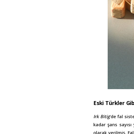
Eski Türkler Gi
Irk Bitig
’de fal sis
kadar şans sayısı 
olarak verilmiş. F