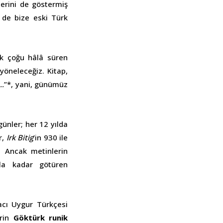
klerini de göstermiş
 de bize eski Türk
k çoğu hâlâ süren
yöneleceğiz. Kitap,
e…
”*, yani, günümüz
 günler; her 12 yılda
r,
Irk Bitig
’in 930 ile
. Ancak metinlerin
ıla kadar götüren
macı Uygur Türkçesi
erin
Göktürk runik