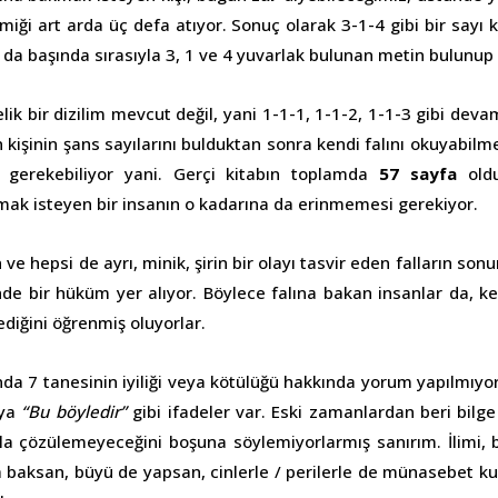
emiği art arda üç defa atıyor. Sonuç olarak 3-1-4 gibi bir sayı
 da başında sırasıyla 3, 1 ve 4 yuvarlak bulunan metin bulunup
lik bir dizilim mevcut değil, yani 1-1-1, 1-1-2, 1-1-3 gibi dev
kişinin şans sayılarını bulduktan sonra kendi falını okuyabilme
 gerekebiliyor yani. Gerçi kitabın toplamda
57 sayfa
oldu
lmak isteyen bir insanın o kadarına da erinmemesi gerekiyor.
n ve hepsi de ayrı, minik, şirin bir olayı tasvir eden falların so
de bir hüküm yer alıyor. Böylece falına bakan insanlar da, kend
diğini öğrenmiş oluyorlar.
ında 7 tanesinin iyiliği veya kötülüğü hakkında yorum yapılmıy
ya
“Bu böyledir”
gibi ifadeler var. Eski zamanlardan beri bilge
la çözülemeyeceğini boşuna söylemiyorlarmış sanırım. İlimi, bil
a baksan, büyü de yapsan, cinlerle / perilerle de münasebet k