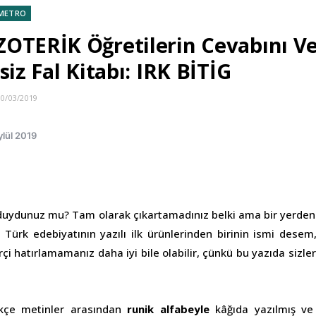
METRO
OTERİK Öğretilerin Cevabını Ve
siz Fal Kitabı: IRK BİTİG
10/03/2019
ylül 2019
duydunuz mu? Tam olarak çıkartamadınız belki ama bir yerden 
i? Türk edebiyatının yazılı ilk ürünlerinden birinin ismi desem
 hatırlamamanız daha iyi bile olabilir, çünkü bu yazıda sizle
rkçe metinler arasından
runik alfabeyle
kâğıda yazılmış ve 