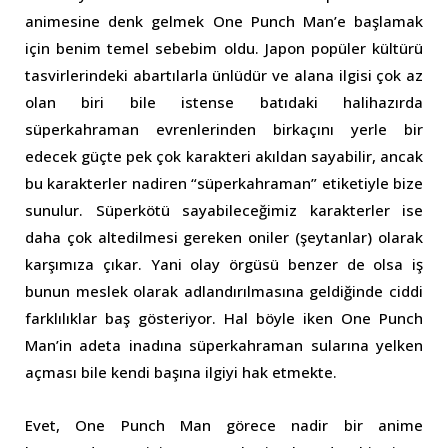
animesine denk gelmek One Punch Man’e başlamak
için benim temel sebebim oldu. Japon popüler kültürü
tasvirlerindeki abartılarla ünlüdür ve alana ilgisi çok az
olan biri bile istense batıdaki halihazırda
süperkahraman evrenlerinden birkaçını yerle bir
edecek güçte pek çok karakteri akıldan sayabilir, ancak
bu karakterler nadiren “süperkahraman” etiketiyle bize
sunulur. Süperkötü sayabileceğimiz karakterler ise
daha çok altedilmesi gereken oniler (şeytanlar) olarak
karşımıza çıkar. Yani olay örgüsü benzer de olsa iş
bunun meslek olarak adlandırılmasına geldiğinde ciddi
farklılıklar baş gösteriyor. Hal böyle iken One Punch
Man’in adeta inadına süperkahraman sularına yelken
açması bile kendi başına ilgiyi hak etmekte.
Evet, One Punch Man görece nadir bir anime