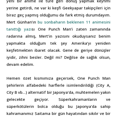
yeni bir anime ile türe geri dönüş yapmak keyfimi
yerine getirdi, ne var ki keşfi Geekyapar takipçileri için
biraz geç yapmış olduğumu da fark etmiş durumdayım.
Mert Günhan’ın
bu sonbaharın beklenen 11 animesini
tanıttığı yazı
sı One Punch Man’i zaten zamanında
radarına almış, Mert’in yazısını okuduysanız benim
yapmakta olduğum tek şey Amerika’yı yeniden
keşfetmekten ibaret olacak. Gene de geriye dönüşler
iyidir, zihni besler. Değil mi? Değilse de sağlık olsun,
devam edelim.
Hemen özet kısmımıza geçersek, One Punch Man
şehirlerin alfabedeki harflerle isimlendirildiği (City A,
City B vb…) alternatif bir Japonya’da, muhtemelen yakın
gelecekte geçiyor. Süperkahramanların ve
süperkötülerin bolca olduğu bu Japonya’da sahip
kahramanımız Saitama bir gün hayatından sıkılır ve bir