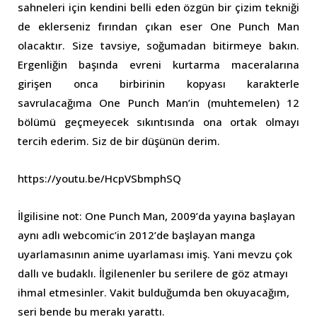
sahneleri için kendini belli eden özgün bir çizim tekniği
de eklerseniz fırından çıkan eser One Punch Man
olacaktır. Size tavsiye, soğumadan bitirmeye bakın.
Ergenliğin başında evreni kurtarma maceralarına
girişen onca birbirinin kopyası karakterle
savrulacağıma One Punch Man’in (muhtemelen) 12
bölümü geçmeyecek sıkıntısında ona ortak olmayı
tercih ederim. Siz de bir düşünün derim.
https://youtu.be/HcpVSbmphSQ
İlgilisine not: One Punch Man, 2009’da yayına başlayan
aynı adlı webcomic’in 2012’de başlayan manga
uyarlamasının anime uyarlaması imiş. Yani mevzu çok
dallı ve budaklı. İlgilenenler bu serilere de göz atmayı
ihmal etmesinler. Vakit bulduğumda ben okuyacağım,
seri bende bu merakı yarattı.