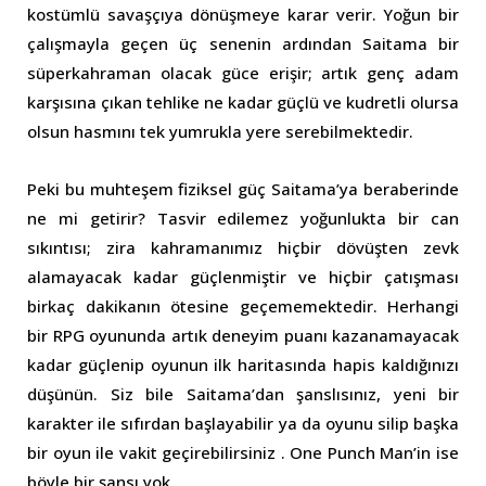
kostümlü savaşçıya dönüşmeye karar verir. Yoğun bir
çalışmayla geçen üç senenin ardından Saitama bir
süperkahraman olacak güce erişir; artık genç adam
karşısına çıkan tehlike ne kadar güçlü ve kudretli olursa
olsun hasmını tek yumrukla yere serebilmektedir.
Peki bu muhteşem fiziksel güç Saitama’ya beraberinde
ne mi getirir? Tasvir edilemez yoğunlukta bir can
sıkıntısı; zira kahramanımız hiçbir dövüşten zevk
alamayacak kadar güçlenmiştir ve hiçbir çatışması
birkaç dakikanın ötesine geçememektedir. Herhangi
bir RPG oyununda artık deneyim puanı kazanamayacak
kadar güçlenip oyunun ilk haritasında hapis kaldığınızı
düşünün. Siz bile Saitama’dan şanslısınız, yeni bir
karakter ile sıfırdan başlayabilir ya da oyunu silip başka
bir oyun ile vakit geçirebilirsiniz . One Punch Man’in ise
böyle bir şansı yok.