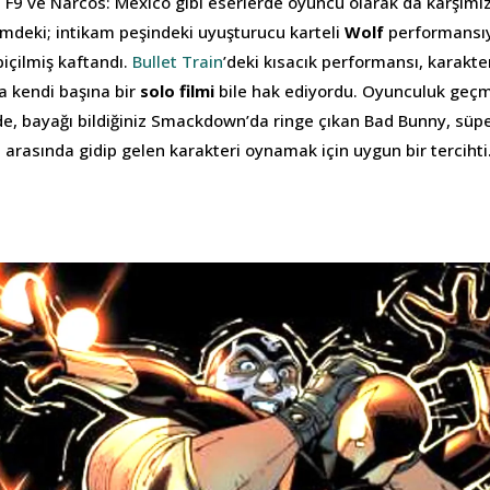
da F9 ve Narcos: Mexico gibi eserlerde oyuncu olarak da karşımı
ilmdeki; intikam peşindeki uyuşturucu karteli
Wolf
performansıy
içilmiş kaftandı.
Bullet Train
’deki kısacık performansı, karakte
 kendi başına bir
solo filmi
bile hak ediyordu. Oyunculuk geçmi
 bayağı bildiğiniz Smackdown’da ringe çıkan Bad Bunny, süper
in arasında gidip gelen karakteri oynamak için uygun bir tercihti