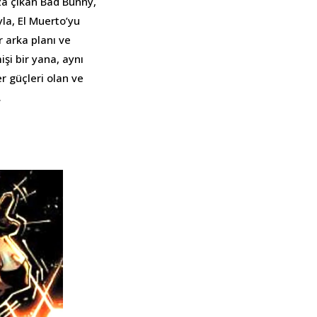
za çıkan Bad Bunny,
la, El Muerto’yu
r arka planı ve
şi bir yana, aynı
 güçleri olan ve
.