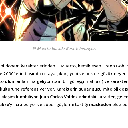
El Muerto burada Bane’e benziyor.
eni dönem karakterlerinden El Muerto, kemikleşen Green Gobli
ne 2000’lerin başında ortaya çıkan, yeni ve pek de gözükmeyen 
rto
ölüm
anlamına geliyor (tam bir güreşçi mahlası) ve karakter
kültürüne referans veriyor. Karakterin süper gücü mitolojik ög
tkileşim kurabiliyor. Juan Carlos Valdez adındaki karakter, gel
Libre
’yi icra ediyor ve süper güçlerini taktığı
maskeden
elde ed