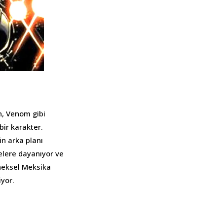
n, Venom gibi
bir karakter.
in arka planı
elere dayanıyor ve
eneksel Meksika
iyor.