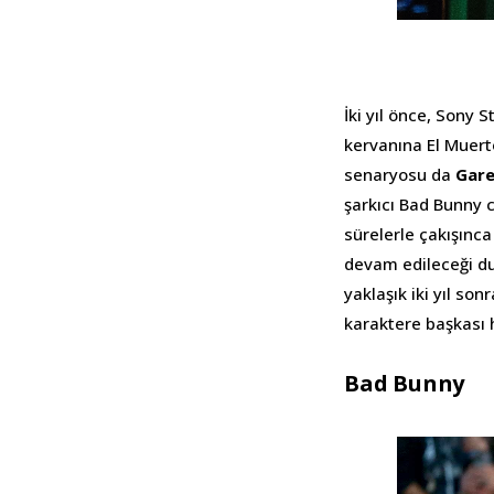
İki yıl önce, Sony S
kervanına El Muert
senaryosu da
Gare
şarkıcı Bad Bunny 
sürelerle çakışınc
devam edileceği d
yaklaşık iki yıl so
karaktere başkası
Bad Bunny