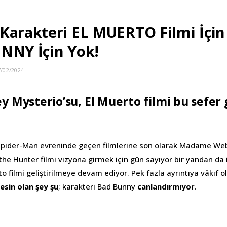
Karakteri EL MUERTO Filmi İçi
NNY İçin Yok!
7/02/2024
y Mysterio’su, El Muerto filmi bu sefer 
 Spider-Man evreninde geçen filmlerine son olarak Madame We
he Hunter filmi vizyona girmek için gün sayıyor bir yandan da i
o filmi geliştirilmeye devam ediyor. Pek fazla ayrıntıya vâkıf 
esin olan şey şu
; karakteri Bad Bunny
canlandırmıyor
.