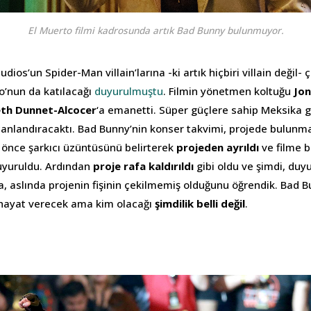
El Muerto filmi kadrosunda artık Bad Bunny bulunmuyor.
tudios’un Spider-Man villain’larına -ki artık hiçbiri villain değil- ç
o’nun da katılacağı
duyurulmuştu
. Filmin yönetmen koltuğu
Jon
th Dunnet-Alcocer
‘a emanetti. Süper güçlere sahip Meksika g
canlandıracaktı. Bad Bunny’nin konser takvimi, projede bulunm
a önce şarkıcı üzüntüsünü belirterek
projeden ayrıldı
ve filme b
uyuruldu. Ardından
proje rafa kaldırıldı
gibi oldu ve şimdi, du
nra, aslında projenin fişinin çekilmemiş olduğunu öğrendik. Bad B
 hayat verecek ama kim olacağı
şimdilik belli değil
.