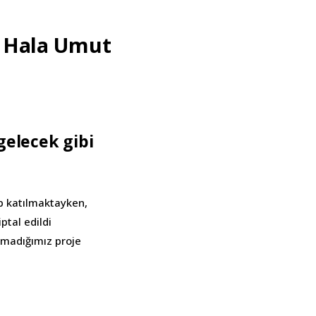
n Hala Umut
gelecek gibi
b katılmaktayken,
ptal edildi
olmadığımız proje