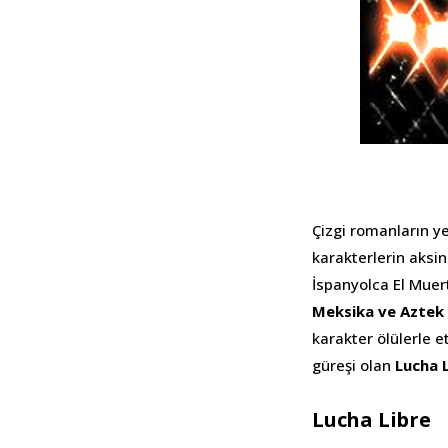
Çizgi romanların y
karakterlerin aksi
İspanyolca El Mue
Meksika ve Aztek
karakter ölülerle e
güreşi olan
Lucha 
Lucha Libre