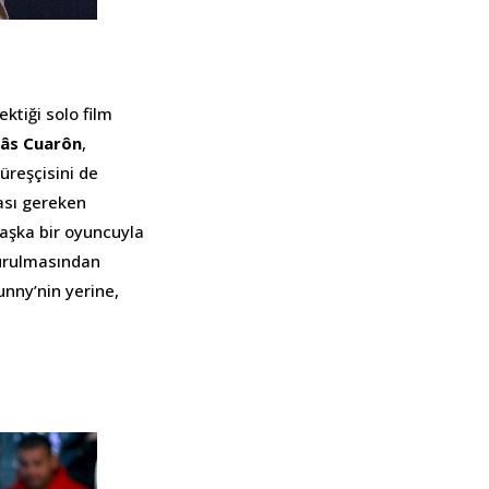
ektiği solo film
âs Cuarôn
,
üreşçisini de
ası gereken
aşka bir oyuncuyla
yurulmasından
unny’nin yerine,