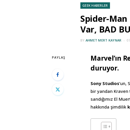
GEEK HABERLER
Spider-Man 
Var, BAD BU
BY
AHMET MERT KAYNAR
0
Marvel’ın Re
PAYLAŞ
duruyor.
Sony Studios
’un,
bir yandan Kraven t
sandığımız El Muert
hakkında şimdilik
k