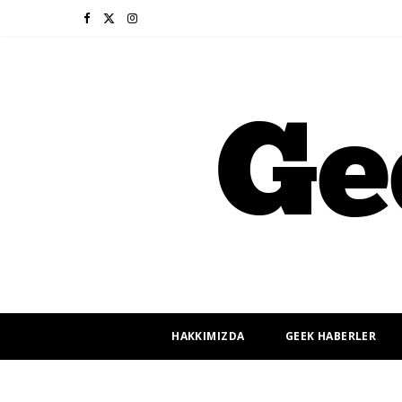
F
X
I
a
(
n
c
T
s
e
w
t
b
i
a
o
t
g
o
t
r
k
e
a
r
m
HAKKIMIZDA
GEEK HABERLER
)