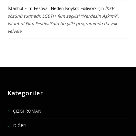
İstanbul Film Festivali Neden Boykot Ediliyor?
için
İKSV
sözünü tutmadı: LGBTİ+ film seçkisi “Nerdesin Aşkım?”,
İstanbul Film Festivali’nin bu yılki programında da yok –
velvele
Kategoriler
ÇİZGİ ROMAN
DİĞER