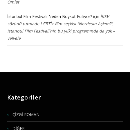
Omlet
İstanbul Film Festivali Neden Boykot Ediliyor?
için
İKSV
sözünü tutmadı: LGBTİ+ film seçkisi “Nerdesin Aşkım?”,
İstanbul Film Festivali’nin bu yılki programında da yok –
velvele
Kategoriler
ÇİZGİ ROMAN
DİĞER