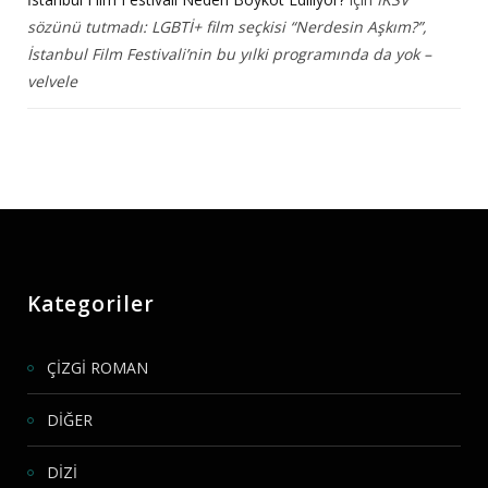
sözünü tutmadı: LGBTİ+ film seçkisi “Nerdesin Aşkım?”,
İstanbul Film Festivali’nin bu yılki programında da yok –
velvele
Kategoriler
ÇİZGİ ROMAN
DİĞER
DİZİ