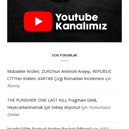
SON YORUMLAR
Mübadele Krizleri, ZUKO’nun Annesini Arayışı, REPUBLIC
CITY’nin Kökleri: AVATAR Çizgi Romanları İncelemesi
için
Ronny
THE PUNISHER: ONE LAST KILL Fragmanı Geldi,
Heyecanlanmamak İçin Sebep Arıyoruz!
için
Yumurtasız
Omlet
İstanbul Film Festivali Neden Boykot Ediliyor?
için
İKSV