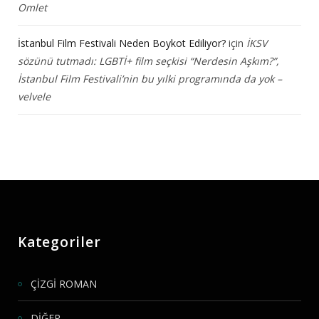
Omlet
İstanbul Film Festivali Neden Boykot Ediliyor?
için
İKSV
sözünü tutmadı: LGBTİ+ film seçkisi “Nerdesin Aşkım?”,
İstanbul Film Festivali’nin bu yılki programında da yok –
velvele
Kategoriler
ÇİZGİ ROMAN
DİĞER