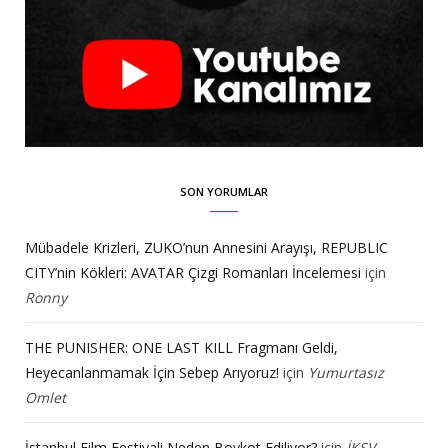
SON YORUMLAR
Mübadele Krizleri, ZUKO’nun Annesini Arayışı, REPUBLIC
CITY’nin Kökleri: AVATAR Çizgi Romanları İncelemesi
için
Ronny
THE PUNISHER: ONE LAST KILL Fragmanı Geldi,
Heyecanlanmamak İçin Sebep Arıyoruz!
için
Yumurtasız
Omlet
İstanbul Film Festivali Neden Boykot Ediliyor?
için
İKSV