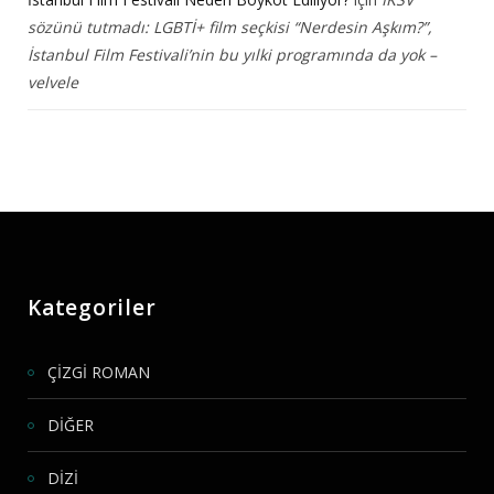
sözünü tutmadı: LGBTİ+ film seçkisi “Nerdesin Aşkım?”,
İstanbul Film Festivali’nin bu yılki programında da yok –
velvele
Kategoriler
ÇİZGİ ROMAN
DİĞER
DİZİ