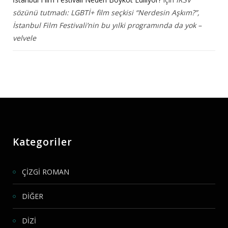
sözünü tutmadı: LGBTİ+ film seçkisi “Nerdesin Aşkım?”,
İstanbul Film Festivali’nin bu yılki programında da yok –
velvele
Kategoriler
ÇİZGİ ROMAN
DİĞER
DİZİ