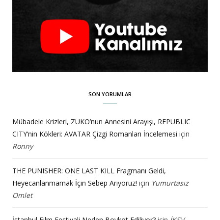
SON YORUMLAR
Mübadele Krizleri, ZUKO’nun Annesini Arayışı, REPUBLIC
CITY’nin Kökleri: AVATAR Çizgi Romanları İncelemesi
için
Ronny
THE PUNISHER: ONE LAST KILL Fragmanı Geldi,
Heyecanlanmamak İçin Sebep Arıyoruz!
için
Yumurtasız
Omlet
İstanbul Film Festivali Neden Boykot Ediliyor?
için
İKSV