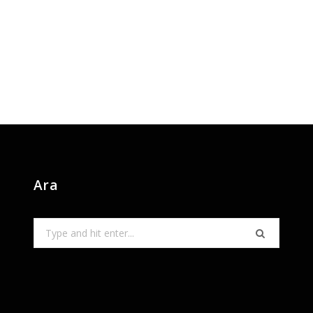
Ara
Search
for: