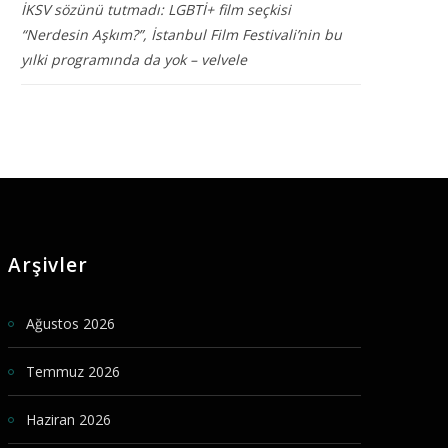
İKSV sözünü tutmadı: LGBTİ+ film seçkisi
“Nerdesin Aşkım?”, İstanbul Film Festivali’nin bu
yılki programında da yok – velvele
Arşivler
Ağustos 2026
Temmuz 2026
Haziran 2026