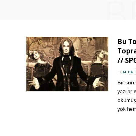
B
Bu To
Topra
// SP
BY
M. HAL
Bir süre
yazıları
okumuşs
yok he