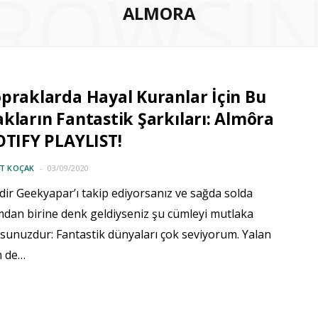
ROWSI
ALMORA
praklarda Hayal Kuranlar İçin Bu
kların Fantastik Şarkıları: Almôra
OTIFY PLAYLIST!
IT KOÇAK
03/09/2020
dir Geekyapar’ı takip ediyorsanız ve sağda solda
mdan birine denk geldiyseniz şu cümleyi mutlaka
unuzdur: Fantastik dünyaları çok seviyorum. Yalan
m de…