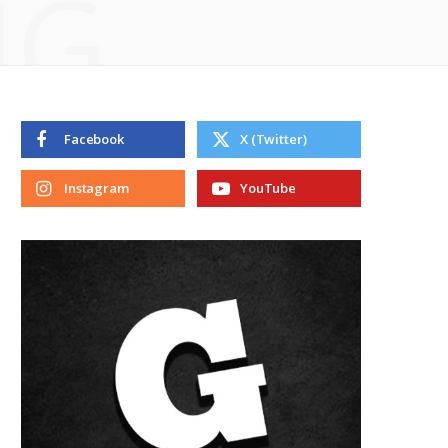
NG
Facebook
X (Twitter)
Instagram
YouTube