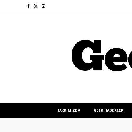
F
X
I
a
(
n
c
T
s
e
w
t
b
i
a
o
t
g
o
t
r
k
e
a
r
m
HAKKIMIZDA
GEEK HABERLER
)