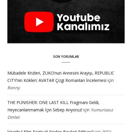
SON YORUMLAR
Mübadele Krizleri, ZUKO’nun Annesini Arayışı, REPUBLIC
CITY’nin Kökleri: AVATAR Çizgi Romanları İncelemesi
için
Ronny
THE PUNISHER: ONE LAST KILL Fragmanı Geldi,
Heyecanlanmamak İçin Sebep Arıyoruz!
için
Yumurtasız
Omlet
İstanbul Film Festivali Neden Boykot Ediliyor?
için
İKSV