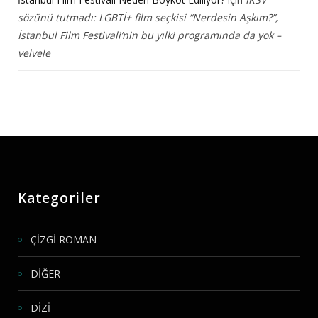
sözünü tutmadı: LGBTİ+ film seçkisi “Nerdesin Aşkım?”,
İstanbul Film Festivali’nin bu yılki programında da yok –
velvele
Kategoriler
ÇİZGİ ROMAN
DİĞER
DİZİ