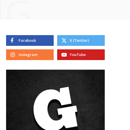
NG
Facebook
X (Twitter)
Instagram
YouTube