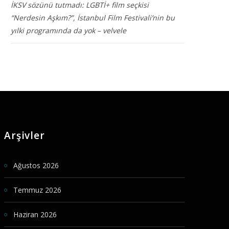
İKSV sözünü tutmadı: LGBTİ+ film seçkisi
“Nerdesin Aşkım?”, İstanbul Film Festivali’nin bu
yılki programında da yok – velvele
Arşivler
Ağustos 2026
Temmuz 2026
Haziran 2026