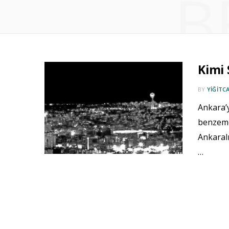
B
Kimi 
BY
YIĞITC
Ankara’y
benzeme
Ankaralı
…