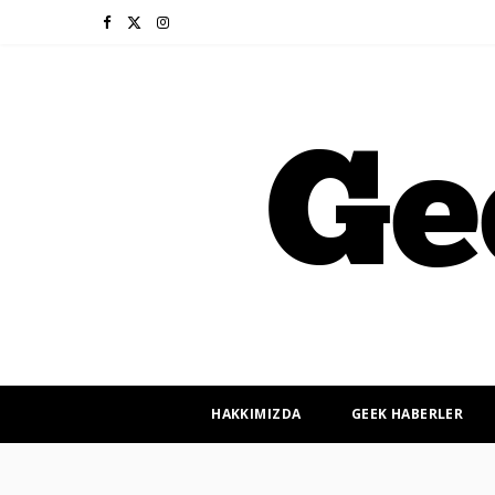
F
X
I
a
(
n
c
T
s
e
w
t
b
i
a
o
t
g
o
t
r
k
e
a
r
m
HAKKIMIZDA
GEEK HABERLER
)