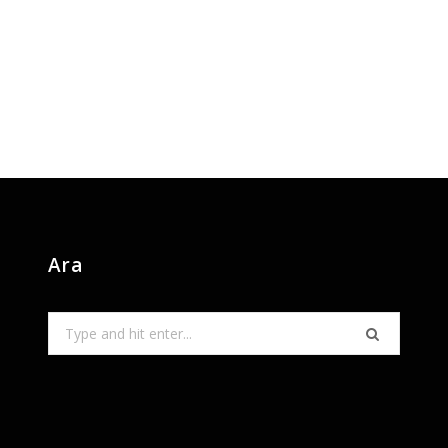
Ara
Search
for: