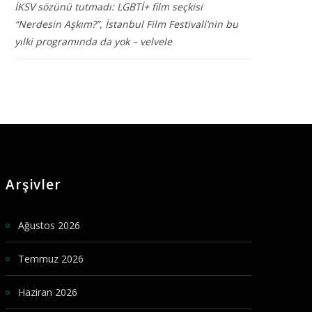
İKSV sözünü tutmadı: LGBTİ+ film seçkisi
“Nerdesin Aşkım?”, İstanbul Film Festivali’nin bu
yılki programında da yok – velvele
Arşivler
Ağustos 2026
Temmuz 2026
Haziran 2026