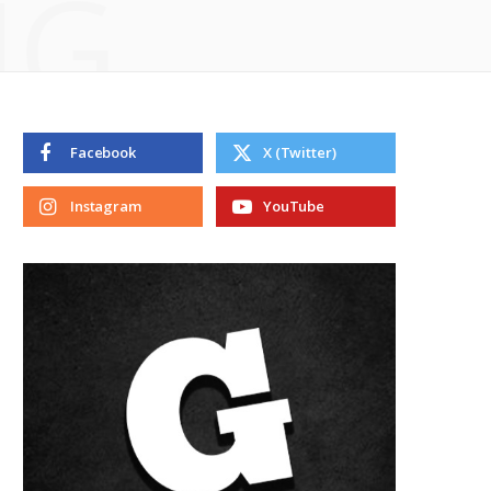
NG
Facebook
X (Twitter)
Instagram
YouTube