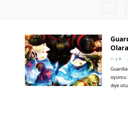
B
Guard
Olar
BY
J. H.
Guardian
oyuncu 
diye otu