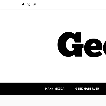
F
X
I
a
(
n
c
T
s
e
w
t
b
i
a
o
t
g
o
t
r
k
e
a
r
m
HAKKIMIZDA
GEEK HABERLER
)