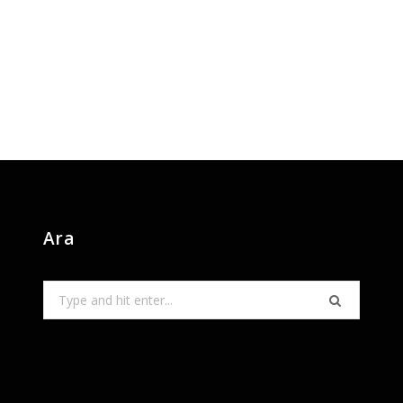
Ara
Search
for: