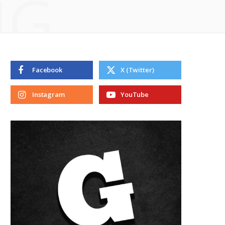
NG
Facebook
X (Twitter)
Instagram
YouTube