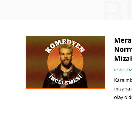
B
Mera
Norm
Miza
BY
ASLI Ö
Kara mi
mizaha n
olay old