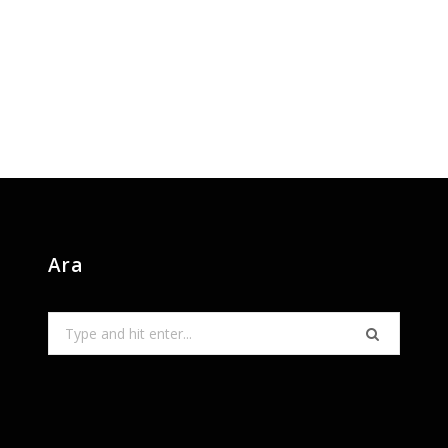
Ara
Search
for: