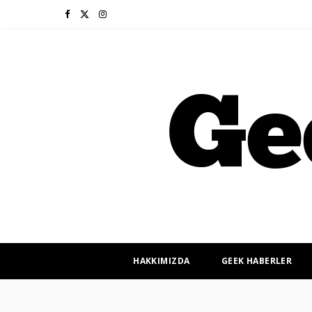
F
X
I
a
(
n
c
T
s
e
w
t
b
i
a
o
t
g
o
t
r
k
e
a
r
m
HAKKIMIZDA
GEEK HABERLER
)