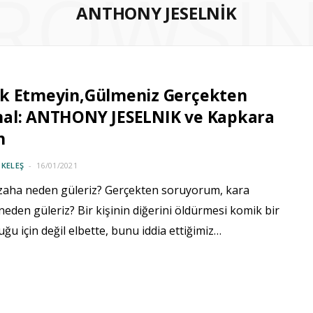
ROWSI
ANTHONY JESELNIK
k Etmeyin,Gülmeniz Gerçekten
al: ANTHONY JESELNIK ve Kapkara
h
ZKELEŞ
16/01/2021
zaha neden güleriz? Gerçekten soruyorum, kara
eden güleriz? Bir kişinin diğerini öldürmesi komik bir
uğu için değil elbette, bunu iddia ettiğimiz…