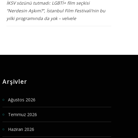
İKSV sözünü tutmadı: LGBTİ+ film seçkisi
“Nerdesin Aşkım?”, İstanbul Film Festivali’nin bu
yılki programında da yok – velvele
Arşivler
Ağustos 2026
Temmuz 2026
Haziran 2026