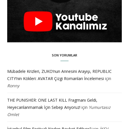
SON YORUMLAR
Mübadele Krizleri, ZUKO’nun Annesini Arayışı, REPUBLIC
CITY’nin Kökleri: AVATAR Çizgi Romanları İncelemesi
için
Ronny
THE PUNISHER: ONE LAST KILL Fragmanı Geldi,
Heyecanlanmamak İçin Sebep Arıyoruz!
için
Yumurtasız
Omlet
İstanbul Film Festivali Neden Boykot Ediliyor?
için
İKSV