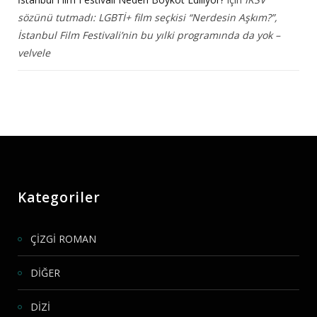
sözünü tutmadı: LGBTİ+ film seçkisi “Nerdesin Aşkım?”,
İstanbul Film Festivali’nin bu yılki programında da yok –
velvele
Kategoriler
ÇİZGİ ROMAN
DİĞER
DİZİ