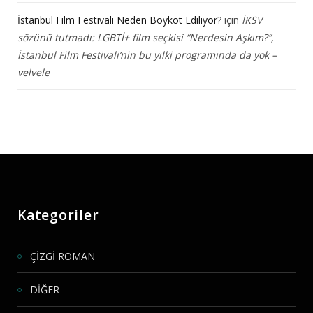
İstanbul Film Festivali Neden Boykot Ediliyor?
için
İKSV
sözünü tutmadı: LGBTİ+ film seçkisi “Nerdesin Aşkım?”,
İstanbul Film Festivali’nin bu yılki programında da yok –
velvele
Kategoriler
ÇİZGİ ROMAN
DİĞER