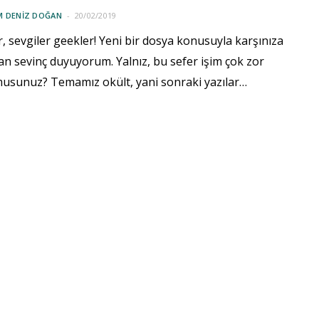
M DENIZ DOĞAN
20/02/2019
, sevgiler geekler! Yeni bir dosya konusuyla karşınıza
n sevinç duyuyorum. Yalnız, bu sefer işim çok zor
 musunuz? Temamız okült, yani sonraki yazılar…