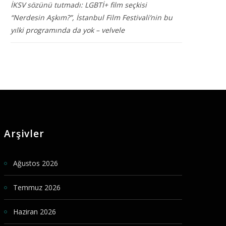
İKSV sözünü tutmadı: LGBTİ+ film seçkisi
“Nerdesin Aşkım?”, İstanbul Film Festivali’nin bu
yılki programında da yok – velvele
Arşivler
Ağustos 2026
Temmuz 2026
Haziran 2026