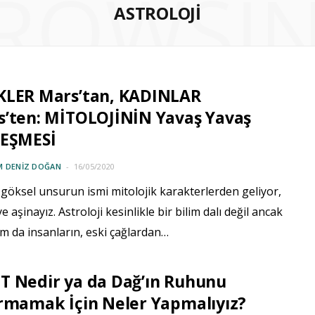
ROWSI
ASTROLOJI
KLER Mars’tan, KADINLAR
s’ten: MİTOLOJİNİN Yavaş Yavaş
LEŞMESİ
M DENIZ DOĞAN
16/05/2020
göksel unsurun ismi mitolojik karakterlerden geliyor,
ye aşinayız. Astroloji kesinlikle bir bilim dalı değil ancak
m da insanların, eski çağlardan…
T Nedir ya da Dağ’ın Ruhunu
rmamak İçin Neler Yapmalıyız?