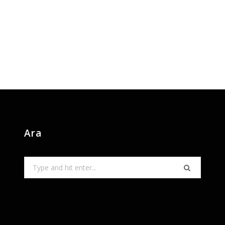
Ara
Search
for: