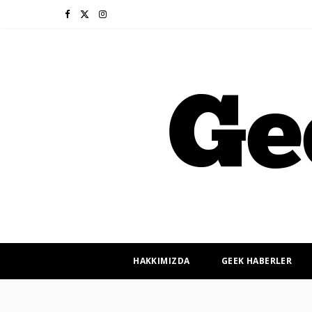
F
X
I
a
(
n
c
T
s
e
w
t
b
i
a
o
t
g
o
t
r
k
e
a
r
m
HAKKIMIZDA
GEEK HABERLER
)