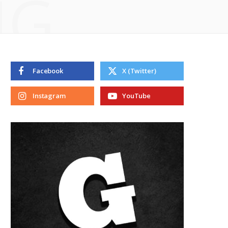
NG
Facebook
X (Twitter)
Instagram
YouTube