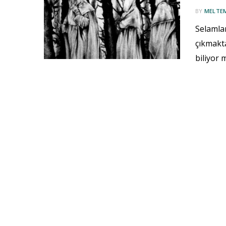
BY
MELTE
Selamlar
çıkmakta
biliyor