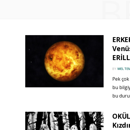
B
ERKE
Venü
ERİL
BY
MELTE
Pek çok 
bu bilgi
bu duru
OKÜL
Kızdı