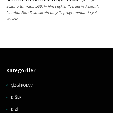
sözünü tutmadı: LGBTİ+ film seçkisi “Nerdesin Aşkım?”,
İstanbul Film Festivali’nin bu yılki programında da yok –
velvele
Kategoriler
ÇİZGİ ROMAN
DİĞER
DİZİ