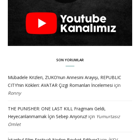
SON YORUMLAR
Mübadele Krizleri, ZUKO’nun Annesini Arayışı, REPUBLIC
CITY’nin Kökleri: AVATAR Çizgi Romanları İncelemesi
için
Ronny
THE PUNISHER: ONE LAST KILL Fragmanı Geldi,
Heyecanlanmamak İçin Sebep Arıyoruz!
için
Yumurtasız
Omlet
İstanbul Film Festivali Neden Boykot Ediliyor?
için
İKSV