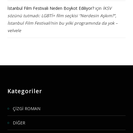
İstanbul Film Festivali Neden Boykot Ediliyor?
için
İKSV
sözünü tutmadı: LGBTİ+ film seçkisi “Nerdesin Aşkım?”,
İstanbul Film Festivali’nin bu yılki programında da yok –
velvele
Kategoriler
ÇİZGİ ROMAN
DİĞER