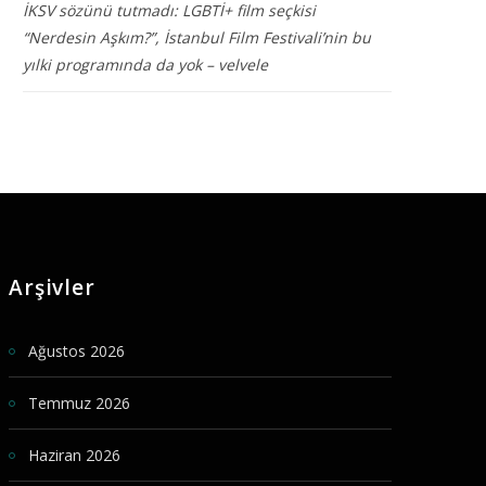
İKSV sözünü tutmadı: LGBTİ+ film seçkisi
“Nerdesin Aşkım?”, İstanbul Film Festivali’nin bu
yılki programında da yok – velvele
Arşivler
Ağustos 2026
Temmuz 2026
Haziran 2026