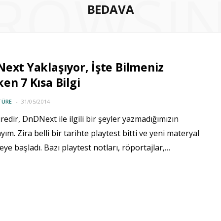
ROWSI
BEDAVA
ext Yaklaşıyor, İşte Bilmeniz
en 7 Kısa Bilgi
TÜRE
31/05/2014
edir, DnDNext ile ilgili bir şeyler yazmadığımızın
yım. Zira belli bir tarihte playtest bitti ve yeni materyal
e başladı. Bazı playtest notları, röportajlar,…