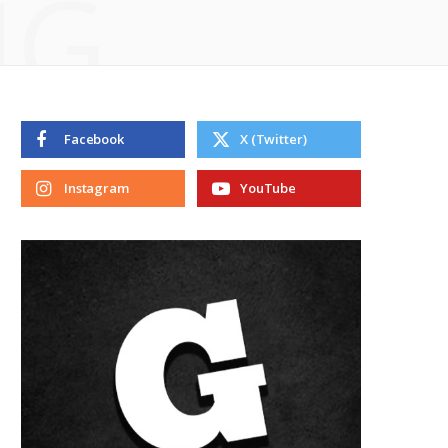
NG
Facebook
X (Twitter)
Instagram
YouTube