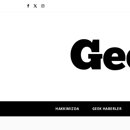
F
X
I
a
(
n
c
T
s
e
w
t
b
i
a
o
t
g
o
t
r
k
e
a
r
m
HAKKIMIZDA
GEEK HABERLER
)