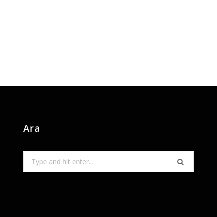
Ara
Search
for: