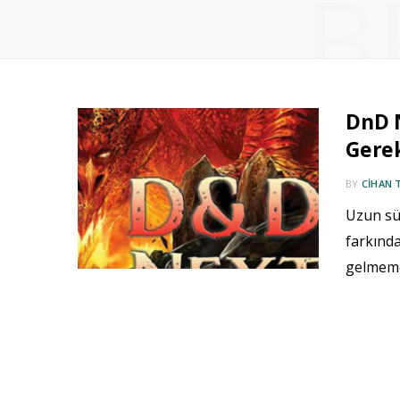
B
DnD N
Gerek
BY
CIHAN 
Uzun sür
farkında
gelmemey