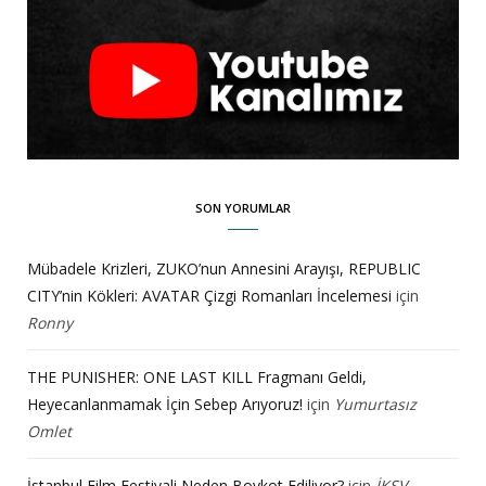
SON YORUMLAR
Mübadele Krizleri, ZUKO’nun Annesini Arayışı, REPUBLIC
CITY’nin Kökleri: AVATAR Çizgi Romanları İncelemesi
için
Ronny
THE PUNISHER: ONE LAST KILL Fragmanı Geldi,
Heyecanlanmamak İçin Sebep Arıyoruz!
için
Yumurtasız
Omlet
İstanbul Film Festivali Neden Boykot Ediliyor?
için
İKSV