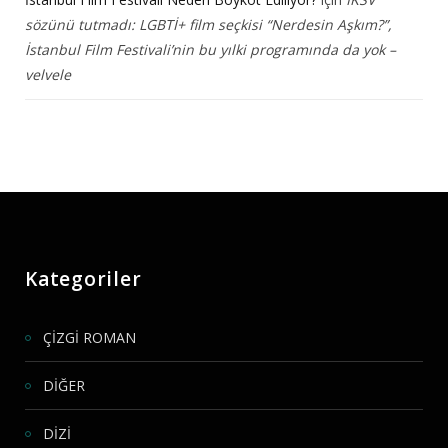
sözünü tutmadı: LGBTİ+ film seçkisi “Nerdesin Aşkım?”,
İstanbul Film Festivali’nin bu yılki programında da yok –
velvele
Kategoriler
ÇİZGİ ROMAN
DİĞER
DİZİ