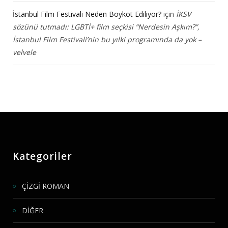
İstanbul Film Festivali Neden Boykot Ediliyor?
için
İKSV
sözünü tutmadı: LGBTİ+ film seçkisi “Nerdesin Aşkım?”,
İstanbul Film Festivali’nin bu yılki programında da yok –
velvele
Kategoriler
ÇİZGİ ROMAN
DİĞER