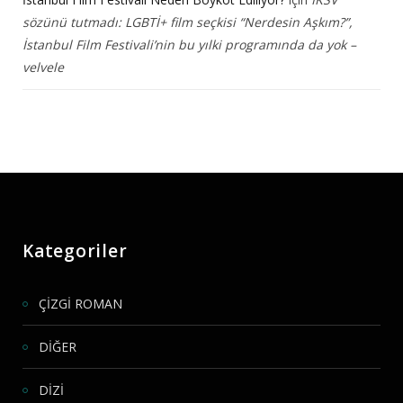
sözünü tutmadı: LGBTİ+ film seçkisi “Nerdesin Aşkım?”,
İstanbul Film Festivali’nin bu yılki programında da yok –
velvele
Kategoriler
ÇİZGİ ROMAN
DİĞER
DİZİ