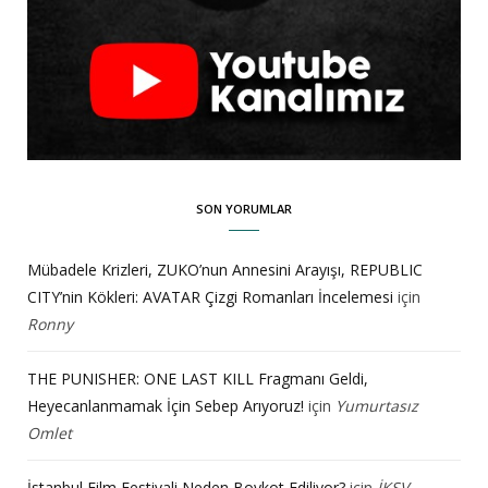
SON YORUMLAR
Mübadele Krizleri, ZUKO’nun Annesini Arayışı, REPUBLIC
CITY’nin Kökleri: AVATAR Çizgi Romanları İncelemesi
için
Ronny
THE PUNISHER: ONE LAST KILL Fragmanı Geldi,
Heyecanlanmamak İçin Sebep Arıyoruz!
için
Yumurtasız
Omlet
İstanbul Film Festivali Neden Boykot Ediliyor?
için
İKSV