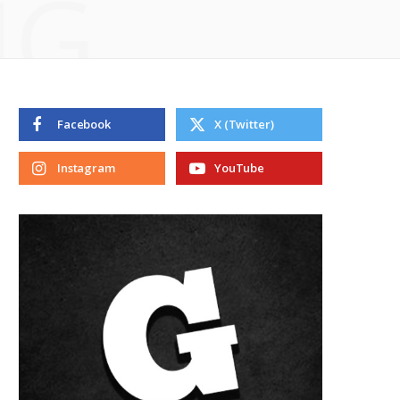
NG
Facebook
X (Twitter)
Instagram
YouTube