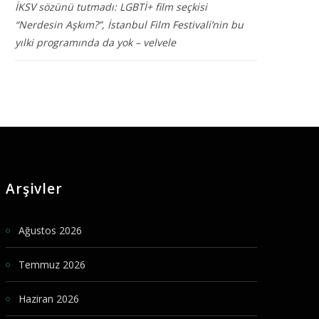
İKSV sözünü tutmadı: LGBTİ+ film seçkisi
“Nerdesin Aşkım?”, İstanbul Film Festivali’nin bu
yılki programında da yok – velvele
Arşivler
Ağustos 2026
Temmuz 2026
Haziran 2026