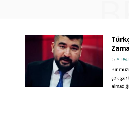
B
Türk
Zaman
BY
M. HAL
Bir müz
çok gari
almadığ