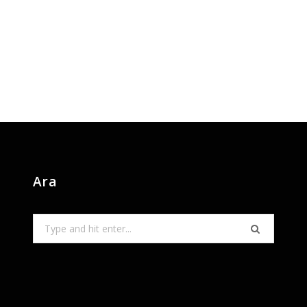
Ara
Search
for: