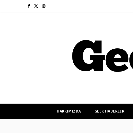
F
X
I
a
(
n
c
T
s
e
w
t
b
i
a
o
t
g
o
t
r
k
e
a
r
m
HAKKIMIZDA
GEEK HABERLER
)