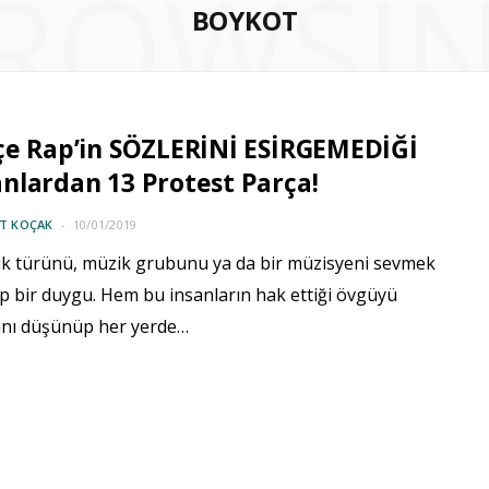
ROWSI
BOYKOT
çe Rap’in SÖZLERİNİ ESİRGEMEDİĞİ
lardan 13 Protest Parça!
IT KOÇAK
10/01/2019
ik türünü, müzik grubunu ya da bir müzisyeni sevmek
p bir duygu. Hem bu insanların hak ettiği övgüyü
ını düşünüp her yerde…