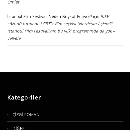
Omlet
İstanbul Film Festivali Neden Boykot Ediliyor?
için
İKSV
sözünü tutmadı: LGBTİ+ film seçkisi “Nerdesin Aşkım?”,
İstanbul Film Festivali’nin bu yılki programında da yok –
velvele
Kategoriler
ÇİZGİ ROMAN
DİĞER