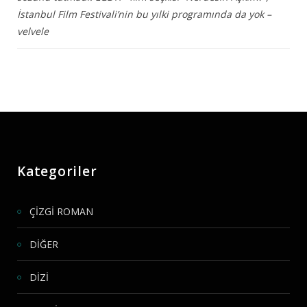
İstanbul Film Festivali’nin bu yılki programında da yok –
velvele
Kategoriler
ÇİZGİ ROMAN
DİĞER
DİZİ