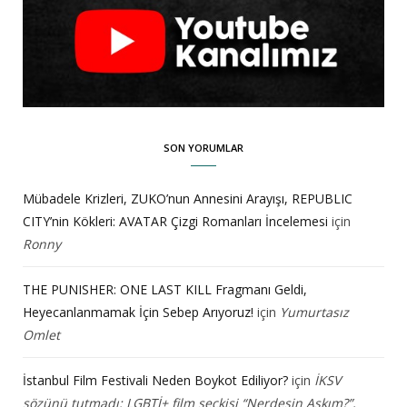
SON YORUMLAR
Mübadele Krizleri, ZUKO’nun Annesini Arayışı, REPUBLIC
CITY’nin Kökleri: AVATAR Çizgi Romanları İncelemesi
için
Ronny
THE PUNISHER: ONE LAST KILL Fragmanı Geldi,
Heyecanlanmamak İçin Sebep Arıyoruz!
için
Yumurtasız
Omlet
İstanbul Film Festivali Neden Boykot Ediliyor?
için
İKSV
sözünü tutmadı: LGBTİ+ film seçkisi “Nerdesin Aşkım?”,