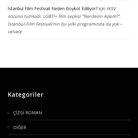
İstanbul Film Festivali Neden Boykot Ediliyor?
için
İKSV
sözünü tutmadı: LGBTİ+ film seçkisi “Nerdesin Aşkım?”,
İstanbul Film Festivali’nin bu yılki programında da yok –
velvele
Kategoriler
ÇİZGİ ROMAN
DİĞER