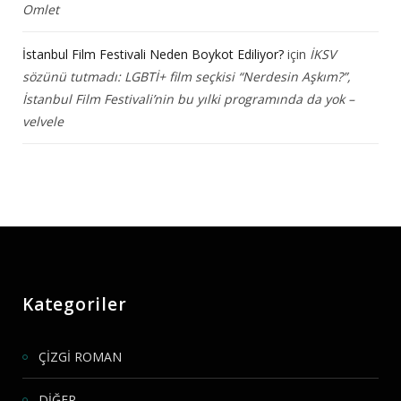
Omlet
İstanbul Film Festivali Neden Boykot Ediliyor?
için
İKSV
sözünü tutmadı: LGBTİ+ film seçkisi “Nerdesin Aşkım?”,
İstanbul Film Festivali’nin bu yılki programında da yok –
velvele
Kategoriler
ÇİZGİ ROMAN
DİĞER