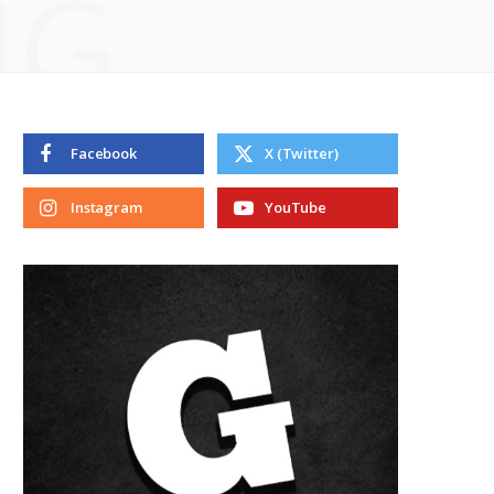
NG
Facebook
X (Twitter)
Instagram
YouTube