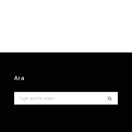
Ara
Search
for: