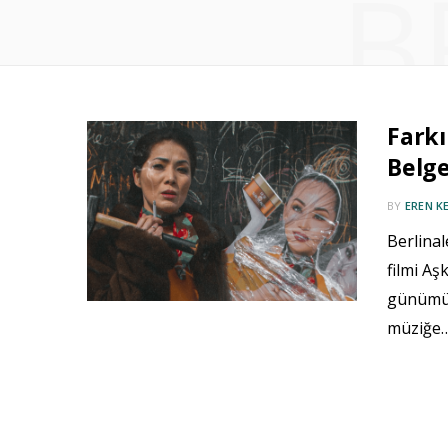
B
Farkı
Belge
BY
EREN K
Berlina
filmi Aş
günümüz
müziğe