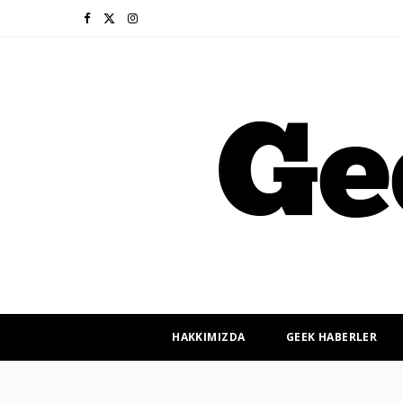
F
X
I
a
(
n
c
T
s
e
w
t
b
i
a
o
t
g
o
t
r
k
e
a
r
m
HAKKIMIZDA
GEEK HABERLER
)