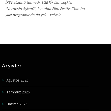
İKSV sözünü tutmadı: LGBTİ+ film seçkisi
“Nerdesin Aşkım?”, İstanbul Film Festivali’nin bu
yılki programında da yok – velvele
Arşivler
Ağustos 2026
Temmuz 2026
Haziran 2026