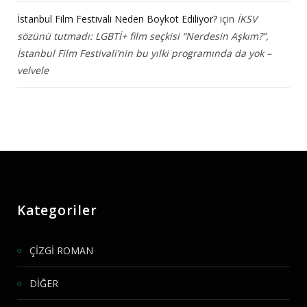
İstanbul Film Festivali Neden Boykot Ediliyor?
için
İKSV
sözünü tutmadı: LGBTİ+ film seçkisi “Nerdesin Aşkım?”,
İstanbul Film Festivali’nin bu yılki programında da yok –
velvele
Kategoriler
ÇİZGİ ROMAN
DİĞER