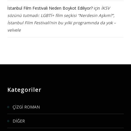
İstanbul Film Festivali Neden Boykot Ediliyor?
için
İKSV
sözünü tutmadı: LGBTİ+ film seçkisi “Nerdesin Aşkım?”,
İstanbul Film Festivali’nin bu yılki programında da yok –
velvele
Kategoriler
ÇİZGİ ROMAN
DİĞER