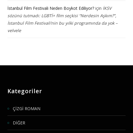
İstanbul Film Festivali Neden Boykot Ediliyor?
için
İKSV
sözünü tutmadı: LGBTİ+ film seçkisi “Nerdesin Aşkım?”,
İstanbul Film Festivali’nin bu yılki programında da yok –
velvele
Kategoriler
ÇİZGİ ROMAN
DİĞER