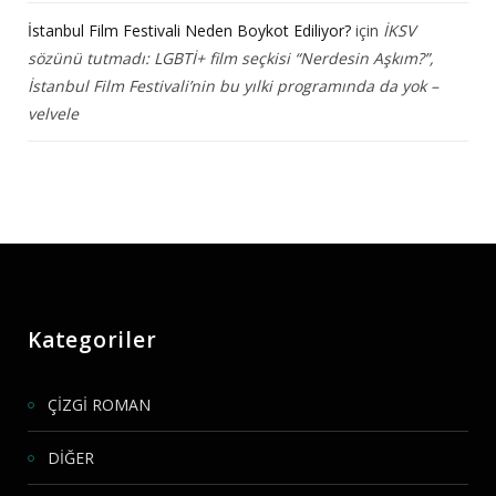
İstanbul Film Festivali Neden Boykot Ediliyor?
için
İKSV
sözünü tutmadı: LGBTİ+ film seçkisi “Nerdesin Aşkım?”,
İstanbul Film Festivali’nin bu yılki programında da yok –
velvele
Kategoriler
ÇİZGİ ROMAN
DİĞER