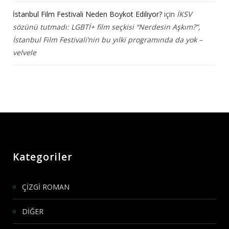
İstanbul Film Festivali Neden Boykot Ediliyor?
için
İKSV
sözünü tutmadı: LGBTİ+ film seçkisi “Nerdesin Aşkım?”,
İstanbul Film Festivali’nin bu yılki programında da yok –
velvele
Kategoriler
ÇİZGİ ROMAN
DİĞER