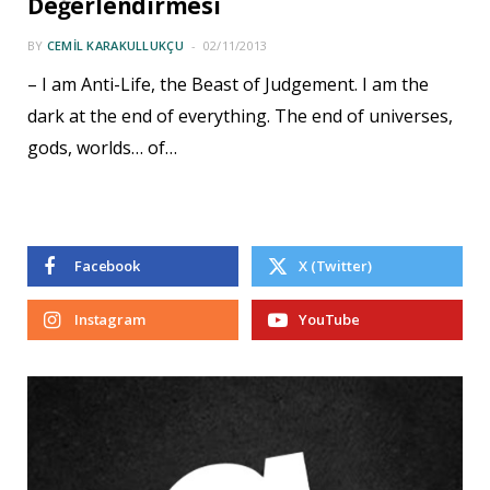
Değerlendirmesi
BY
CEMIL KARAKULLUKÇU
02/11/2013
– I am Anti-Life, the Beast of Judgement. I am the
dark at the end of everything. The end of universes,
gods, worlds… of…
Facebook
X (Twitter)
Instagram
YouTube