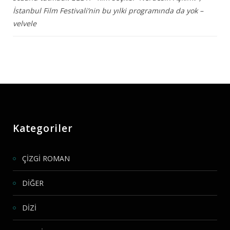
İstanbul Film Festivali’nin bu yılki programında da yok –
velvele
Kategoriler
ÇİZGİ ROMAN
DİĞER
DİZİ