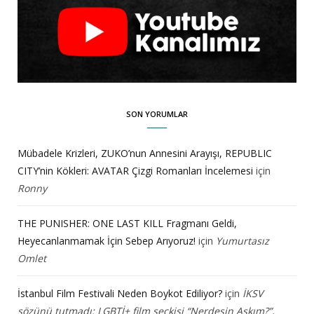
SON YORUMLAR
Mübadele Krizleri, ZUKO’nun Annesini Arayışı, REPUBLIC
CITY’nin Kökleri: AVATAR Çizgi Romanları İncelemesi
için
Ronny
THE PUNISHER: ONE LAST KILL Fragmanı Geldi,
Heyecanlanmamak İçin Sebep Arıyoruz!
için
Yumurtasız
Omlet
İstanbul Film Festivali Neden Boykot Ediliyor?
için
İKSV
sözünü tutmadı: LGBTİ+ film seçkisi “Nerdesin Aşkım?”,