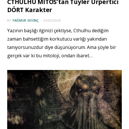
CTHULHU MİTOS’tan Tüyler Ürpertici
DÖRT Karakter
BY
YAĞMUR SEVINÇ
03/03/2020
Yazının başlığı ilginizi çektiyse, Cthulhu dediğim
zaman bahsettiğim korkutucu varlığı yakından
tanıyorsunuzdur diye düşünüyorum. Ama şöyle bir
gerçek var ki bu mitoloji, ondan ibaret…