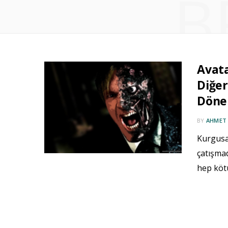
B
Avata
Diğer
Döne
BY
AHMET
Kurgusal
çatışmad
hep kötü