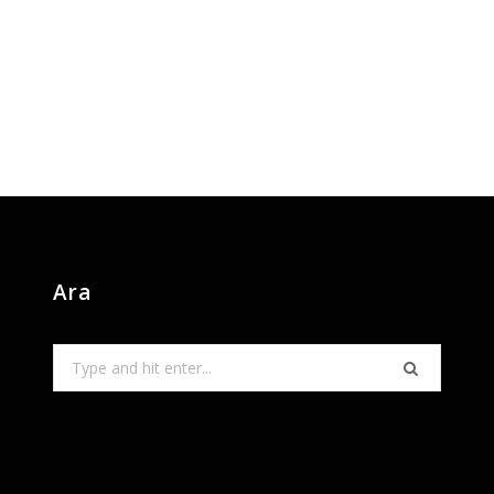
Ara
Search
for: