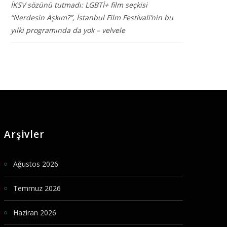
İKSV sözünü tutmadı: LGBTİ+ film seçkisi
“Nerdesin Aşkım?”, İstanbul Film Festivali’nin bu
yılki programında da yok – velvele
Arşivler
Ağustos 2026
Temmuz 2026
Haziran 2026