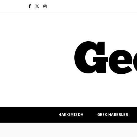
F
X
I
a
(
n
c
T
s
e
w
t
b
i
a
o
t
g
o
t
r
k
e
a
r
m
HAKKIMIZDA
GEEK HABERLER
)