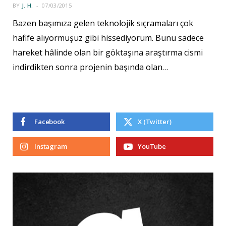
BY
J. H.
07/03/2015
Bazen başımıza gelen teknolojik sıçramaları çok
hafife alıyormuşuz gibi hissediyorum. Bunu sadece
hareket hâlinde olan bir göktaşına araştırma cismi
indirdikten sonra projenin başında olan…
Facebook
X (Twitter)
Instagram
YouTube